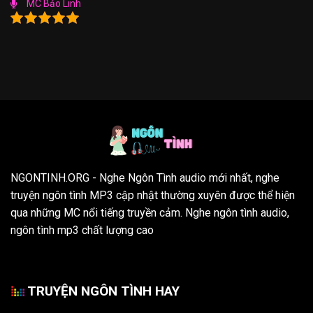
MC Bảo Linh
NGONTINH.ORG
- Nghe Ngôn Tình audio mới nhất, nghe
truyện ngôn tình MP3 cập nhật thường xuyên được thể hiện
qua những MC nổi tiếng truyền cảm. Nghe ngôn tình audio,
ngôn tình mp3 chất lượng cao
TRUYỆN NGÔN TÌNH HAY