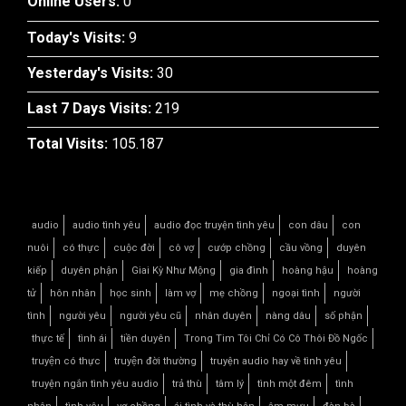
Online Users:
0
Today's Visits:
9
Yesterday's Visits:
30
Last 7 Days Visits:
219
Total Visits:
105.187
audio
audio tình yêu
audio đọc truyện tình yêu
con dâu
con
nuôi
có thực
cuộc đời
cô vợ
cướp chồng
cầu vồng
duyên
kiếp
duyên phận
Giai Kỳ Như Mộng
gia đình
hoàng hậu
hoàng
tử
hôn nhân
học sinh
làm vợ
mẹ chồng
ngoại tình
người
tình
người yêu
người yêu cũ
nhân duyên
nàng dâu
số phận
thực tế
tình ái
tiền duyên
Trong Tim Tôi Chỉ Có Cô Thôi Đồ Ngốc
truyện có thực
truyện đời thường
truyện audio hay về tình yêu
truyện ngắn tình yêu audio
trả thù
tâm lý
tình một đêm
tình