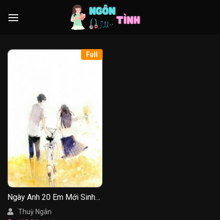
Skip
to
content
Full
Ngày Anh 20 Em Mới Sinh
Ra Đời
Thuỳ Ngân