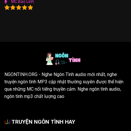
MC Bảo Linh
NGONTINH.ORG
- Nghe Ngôn Tình audio mới nhất, nghe
truyện ngôn tình MP3 cập nhật thường xuyên được thể hiện
qua những MC nổi tiếng truyền cảm. Nghe ngôn tình audio,
ngôn tình mp3 chất lượng cao
TRUYỆN NGÔN TÌNH HAY