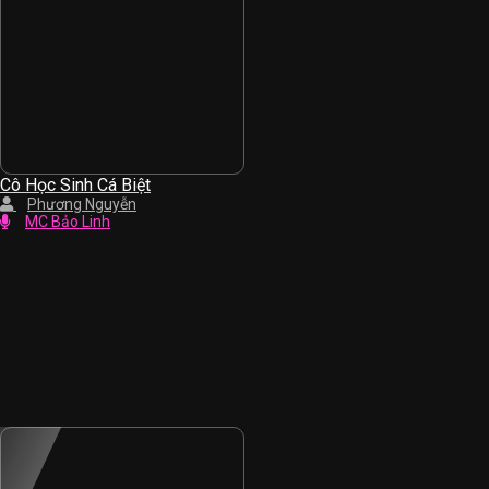
Cô Học Sinh Cá Biệt
Phương Nguyễn
MC Bảo Linh