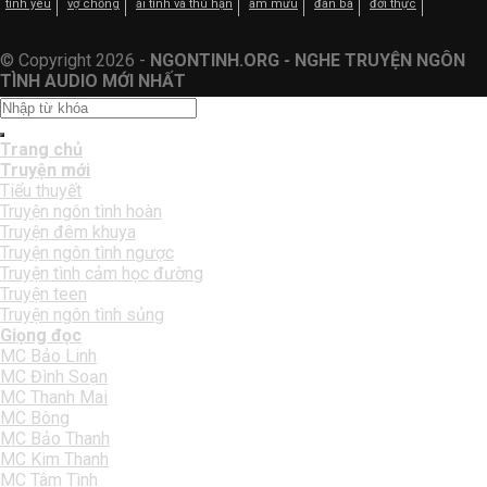
tình yêu
vợ chồng
ái tình và thù hận
âm mưu
đàn bà
đời thực
© Copyright 2026 -
NGONTINH.ORG - NGHE TRUYỆN NGÔN
TÌNH AUDIO MỚI NHẤT
Trang chủ
Truyện mới
Tiểu thuyết
Truyện ngôn tình hoàn
Truyện đêm khuya
Truyện ngôn tình ngược
Truyện tình cảm học đường
Truyện teen
Truyện ngôn tình sủng
Giọng đọc
MC Bảo Linh
MC Đình Soạn
MC Thanh Mai
MC Bông
MC Bảo Thanh
MC Kim Thanh
MC Tâm Tình