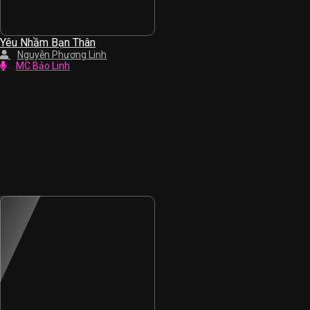
Yêu Nhầm Bạn Thân
Nguyễn Phương Linh
MC Bảo Linh