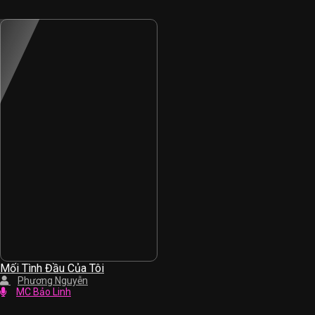
Mối Tình Đầu Của Tôi
Phương Nguyễn
MC Bảo Linh