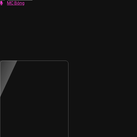
MC Bông