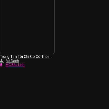
Trong Tim Tôi Chỉ Có Cô Thôi Đồ
Ngốc
Vô Danh
MC Bảo Linh