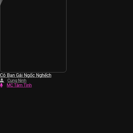
Cô Bạn Gái Ngốc Nghếch
Cung Ninh
MC Tâm Tình