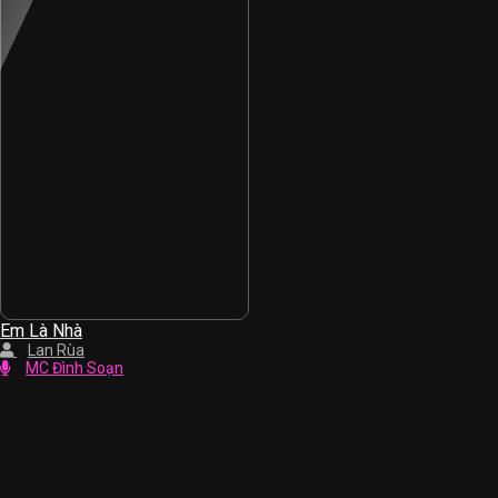
Em Là Nhà
Lan Rùa
MC Đình Soạn