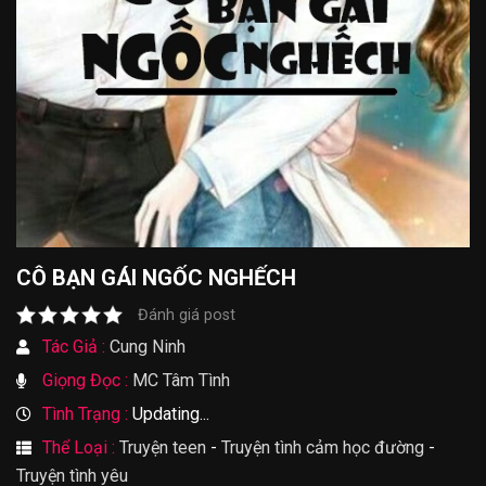
CÔ BẠN GÁI NGỐC NGHẾCH
Đánh giá post
Tác Giả :
Cung Ninh
Giọng Đọc :
MC Tâm Tình
Tình Trạng :
Updating...
Thể Loại :
Truyện teen
-
Truyện tình cảm học đường
-
Truyện tình yêu