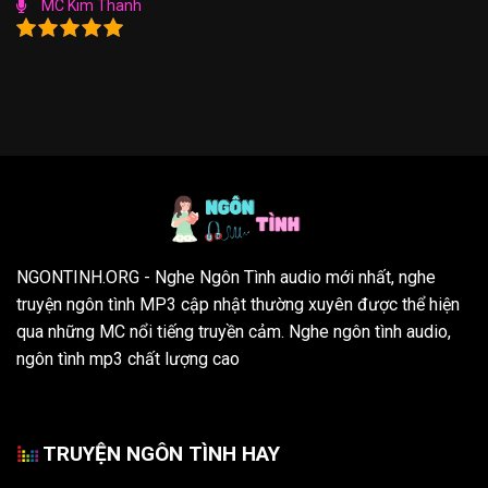
MC Kim Thanh
NGONTINH.ORG
- Nghe Ngôn Tình audio mới nhất, nghe
truyện ngôn tình MP3 cập nhật thường xuyên được thể hiện
qua những MC nổi tiếng truyền cảm. Nghe ngôn tình audio,
ngôn tình mp3 chất lượng cao
TRUYỆN NGÔN TÌNH HAY