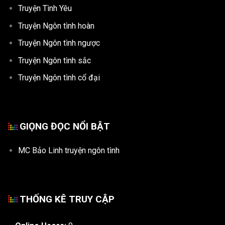
Truyện Tình Yêu
Truyện Ngôn tình hoàn
Truyện Ngôn tình ngược
Truyện Ngôn tình sắc
Truyện Ngôn tình cổ đại
GIỌNG ĐỌC NỔI BẬT
MC Bảo Linh truyện ngôn tình
THỐNG KÊ TRUY CẬP