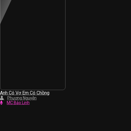
Anh Có Vợ Em Có Chồng
Phương Nguyễn
MC Bảo Linh