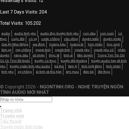
Yesterday's Visits:
12
Last 7 Days Visits:
204
Total Visits:
105.202
audio
audio tình yêu
audio đọc truyện tình yêu
con dâu
con nuôi
có
thực
cuộc đời
cô vợ
cướp chồng
cầu vồng
duyên kiếp
duyên phận
Giai Kỳ Như Mộng
gia đình
hoàng hậu
hoàng tử
hôn nhân
học sinh
làm vợ
mẹ chồng
ngoại tình
người tình
người yêu
người yêu cũ
nhân
duyên
nàng dâu
số phận
thực tế
tình ái
tiền duyên
Trong Tim Tôi Chỉ
Có Cô Thôi Đồ Ngốc
truyện có thực
truyện đời thường
truyện audio hay về tình
yêu
truyện ngắn tình yêu audio
trả thù
tâm lý
tình một đêm
tình nhân
tình yêu
vợ chồng
ái tình và thù hận
âm mưu
đàn bà
đời thực
© Copyright 2026 -
NGONTINH.ORG - NGHE TRUYỆN NGÔN
TÌNH AUDIO MỚI NHẤT
Trang chủ
Truyện mới
Tiểu thuyết
Truyện ngôn tình hoàn