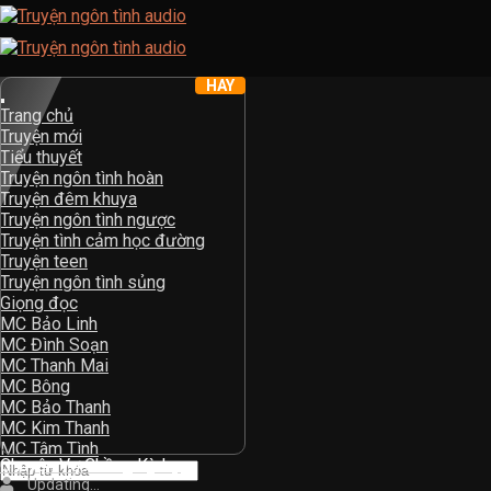
Skip
to
content
HAY
Trang chủ
Truyện mới
Tiểu thuyết
Truyện ngôn tình hoàn
Truyện đêm khuya
Truyện ngôn tình ngược
Truyện tình cảm học đường
Truyện teen
Truyện ngôn tình sủng
Giọng đọc
MC Bảo Linh
MC Đình Soạn
MC Thanh Mai
MC Bông
MC Bảo Thanh
MC Kim Thanh
MC Tâm Tình
Chuyện Vợ Chồng Kỳ Lạ
Updating...