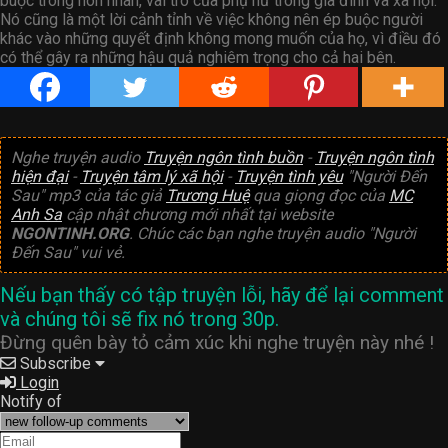
buộc trong hôn nhân, vai trò của phụ nữ trong gia đình và xã hội.
Nó cũng là một lời cảnh tỉnh về việc không nên ép buộc người
khác vào những quyết định không mong muốn của họ, vì điều đó
có thể gây ra những hậu quả nghiêm trọng cho cả hai bên.
Nghe truyện audio
Truyện ngôn tình buồn
-
Truyện ngôn tình
hiện đại
-
Truyện tâm lý xã hội
-
Truyện tình yêu
"Người Đến
Sau" mp3 của tác giả
Trương Huệ
qua giọng đọc của
MC
Anh Sa
cập nhật chương mới nhất tại website
NGONTINH.ORG
. Chúc các bạn nghe truyện audio "Người
Đến Sau" vui vẻ.
Nếu bạn thấy có tập truyện lỗi, hãy để lại comment
và chúng tôi sẽ fix nó trong 30p.
Đừng quên bày tỏ cảm xúc khi nghe truyện này nhé !
Subscribe
Login
Notify of