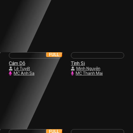
FULL
Cám Dỗ
Tình Si
Lê Tuyết
Minh Nguyễn
MC Anh Sa
MC Thanh Mai
FULL