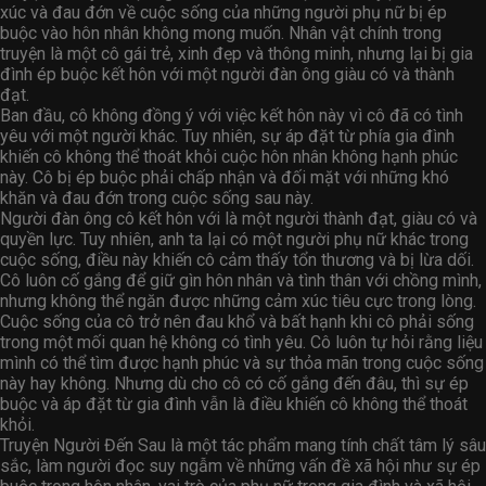
xúc và đau đớn về cuộc sống của những người phụ nữ bị ép
buộc vào hôn nhân không mong muốn. Nhân vật chính trong
truyện là một cô gái trẻ, xinh đẹp và thông minh, nhưng lại bị gia
đình ép buộc kết hôn với một người đàn ông giàu có và thành
đạt.
Ban đầu, cô không đồng ý với việc kết hôn này vì cô đã có tình
yêu với một người khác. Tuy nhiên, sự áp đặt từ phía gia đình
khiến cô không thể thoát khỏi cuộc hôn nhân không hạnh phúc
này. Cô bị ép buộc phải chấp nhận và đối mặt với những khó
khăn và đau đớn trong cuộc sống sau này.
Người đàn ông cô kết hôn với là một người thành đạt, giàu có và
quyền lực. Tuy nhiên, anh ta lại có một người phụ nữ khác trong
cuộc sống, điều này khiến cô cảm thấy tổn thương và bị lừa dối.
Cô luôn cố gắng để giữ gìn hôn nhân và tình thân với chồng mình,
nhưng không thể ngăn được những cảm xúc tiêu cực trong lòng.
Cuộc sống của cô trở nên đau khổ và bất hạnh khi cô phải sống
trong một mối quan hệ không có tình yêu. Cô luôn tự hỏi rằng liệu
mình có thể tìm được hạnh phúc và sự thỏa mãn trong cuộc sống
này hay không. Nhưng dù cho cô có cố gắng đến đâu, thì sự ép
buộc và áp đặt từ gia đình vẫn là điều khiến cô không thể thoát
khỏi.
Truyện Người Đến Sau là một tác phẩm mang tính chất tâm lý sâu
sắc, làm người đọc suy ngẫm về những vấn đề xã hội như sự ép