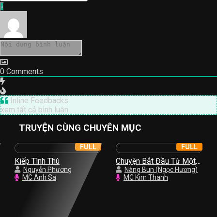
0
Comments
Inline Feedbacks
xem tất cả bình luận
TRUYỆN CÙNG CHUYÊN MỤC
FULL
FULL
Kiếp Tình Thù
Chuyện Bắt Đầu Từ Một
Nguyễn Phương
Nụ Hồng
Nàng Bun (Ngọc Hương)
MC Anh Sa
MC Kim Thanh