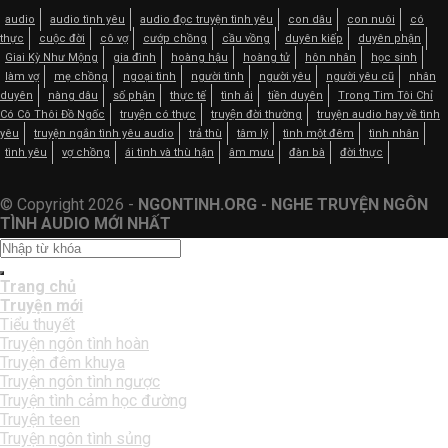
audio
audio tình yêu
audio đọc truyện tình yêu
con dâu
con nuôi
có
thực
cuộc đời
cô vợ
cướp chồng
cầu vồng
duyên kiếp
duyên phận
Giai Kỳ Như Mộng
gia đình
hoàng hậu
hoàng tử
hôn nhân
học sinh
làm vợ
mẹ chồng
ngoại tình
người tình
người yêu
người yêu cũ
nhân
duyên
nàng dâu
số phận
thực tế
tình ái
tiền duyên
Trong Tim Tôi Chỉ
Có Cô Thôi Đồ Ngốc
truyện có thực
truyện đời thường
truyện audio hay về tình
yêu
truyện ngắn tình yêu audio
trả thù
tâm lý
tình một đêm
tình nhân
tình yêu
vợ chồng
ái tình và thù hận
âm mưu
đàn bà
đời thực
© Copyright 2026 -
NGONTINH.ORG - NGHE TRUYỆN NGÔN
TÌNH AUDIO MỚI NHẤT
Trang chủ
Truyện mới
Tiểu thuyết
Truyện ngôn tình hoàn
Truyện đêm khuya
Truyện ngôn tình ngược
Truyện tình cảm học đường
Truyện teen
Truyện ngôn tình sủng