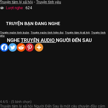
Truyện tâm lý xã hội
-
Truyện tình yêu
Lượt nghe :
624
TRUYỆN BẠN ĐANG NGHE
Truyện ngôn tình buồn
,
Truyện ngôn tình hiện đại
,
Truyện tâm lý xã hội
,
Truyện tình
yêu
NGHE
TRUYỆN AUDIO
NGƯỜI ĐẾN SAU
4.4/5 - (5 bình chọn)
Truyện tâm lý xã hội Người Đến Sau là một câu chuyện đầy cảm