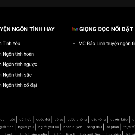
YỆN NGÔN TÌNH HAY
GIỌNG ĐỌC NỔI BẬT
n Tình Yêu
MC Bảo Linh truyện ngôn tì
n Ngôn tình hoàn
n Ngôn tình ngược
n Ngôn tình sắc
n Ngôn tình cổ đại
con nuôi
có thực
cuộc đời
cô vợ
cướp chồng
cầu vồng
duyên kiếp
d
gười tình
người yêu
người yêu cũ
nhân duyên
nàng dâu
số phận
thực tế
u
truyện ngắn tình yêu audio
trả thù
tâm lý
tình một đêm
tình nhân
tình y