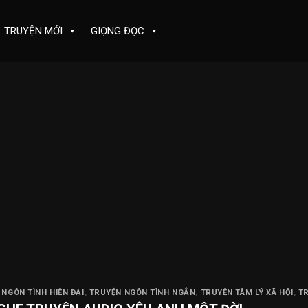
TRUYỆN MỚI
GIỌNG ĐỌC
NGÔN TÌNH HIỆN ĐẠI
,
TRUYỆN NGÔN TÌNH NGẮN
,
TRUYỆN TÂM LÝ XÃ HỘI
,
T