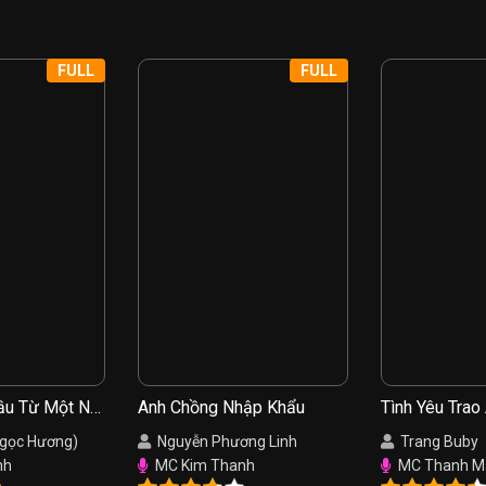
FULL
FULL
ầu Từ Một Nụ
Anh Chồng Nhập Khẩu
Tình Yêu Trao
Ngọc Hương)
Nguyễn Phương Linh
Trang Buby
nh
MC Kim Thanh
MC Thanh M