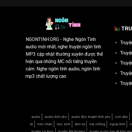
TRU
NGONTINH.ORG
- Nghe Ngôn Tình
Truyệ
audio mới nhất, nghe truyện ngôn tình
Truyệ
MP3 cập nhật thường xuyên được thể
hiện qua những MC nổi tiếng truyền
Truyệ
cảm. Nghe ngôn tình audio, ngôn tình
Truyệ
mp3 chất lượng cao
Truyệ
audio
audio tình yêu
audio đọc truyện tình yêu
con dâu
tử
hôn nhân
học sinh
làm vợ
mẹ chồng
ngoại tình
n
truyện có thực
truyện đời thường
truyện audio hay về tình yê