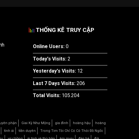
THỐNG KÊ TRUY CẬP
nh
Online Users:
0
Today's Visits:
2
Yesterday's Visits:
12
Last 7 Days Visits:
206
Total Visits:
105.204
uyên phận
Giai Kỳ Như Mộng
gia đình
hoàng hậu
hoàng
tình ái
tiền duyên
Trong Tim Tôi Chỉ Có Cô Thôi Đồ Ngốc
êu
vợ chồng
ái tình và thù hận
âm mưu
đàn bà
đời