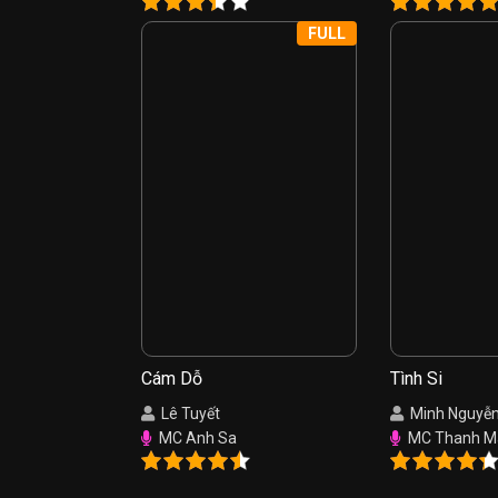
FULL
Cám Dỗ
Tình Si
Lê Tuyết
Minh Nguyễ
MC Anh Sa
MC Thanh M