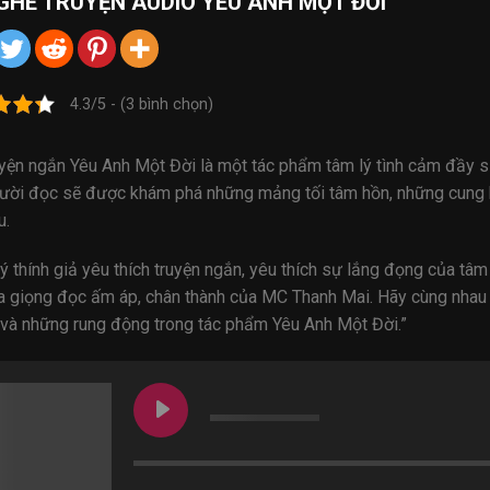
GHE
TRUYỆN AUDIO
YÊU ANH MỘT ĐỜI
4.3/5 - (3 bình chọn)
uyện ngắn Yêu Anh Một Đời là một tác phẩm tâm lý tình cảm đầy s
gười đọc sẽ được khám phá những mảng tối tâm hồn, những cung
u.
ý thính giả yêu thích truyện ngắn, yêu thích sự lắng đọng của t
a giọng đọc ấm áp, chân thành của MC Thanh Mai. Hãy cùng nhau
 và những rung động trong tác phẩm Yêu Anh Một Đời.”