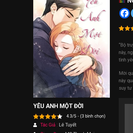
N
“Bộ tr
này, n
tình yê
Mời qu
này qu
suy tư
YÊU ANH MỘT ĐỜI
4.3/5 - (3 bình chọn)
Tác Giả :
Lê Tuyết