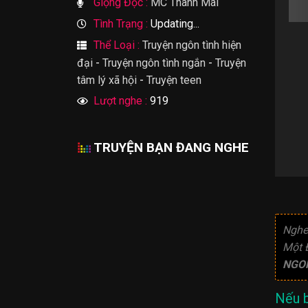
Giọng Đọc :
MC Thanh Mai
Tình Trạng :
Updating...
Thể Loại :
Truyện ngôn tình hiện
đại
-
Truyện ngôn tình ngắn
-
Truyện
tâm lý xã hội
-
Truyện teen
Lượt nghe :
919
TRUYỆN BẠN ĐANG NGHE
Nghe
Một 
NGO
Nếu b