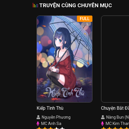
TRUYỆN CÙNG CHUYÊN MỤC
FULL
Kiếp Tình Thù
Chuyện Bắt Đ
Hồng
Nguyễn Phương
Nàng Bun (
MC Anh Sa
MC Kim Tha