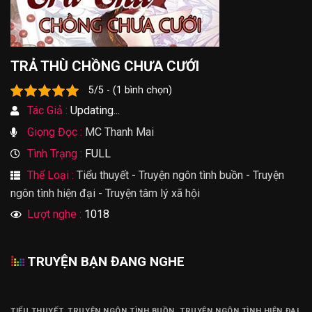
TRẢ THÙ CHỒNG CHƯA CƯỚI
5/5 - (1 bình chọn)
Tác Giả :
Updating...
Giọng Đọc :
MC Thanh Mai
Tình Trạng :
FULL
Thể Loại :
Tiểu thuyết
-
Truyện ngôn tình buồn
-
Truyện
ngôn tình hiện đại
-
Truyện tâm lý xã hội
Lượt nghe :
1018
TRUYỆN BẠN ĐANG NGHE
TIỂU THUYẾT
,
TRUYỆN NGÔN TÌNH BUỒN
,
TRUYỆN NGÔN TÌNH HIỆN ĐẠI
,