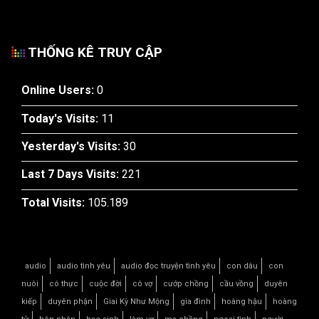
THỐNG KÊ TRUY CẬP
Online Users:
0
Today's Visits:
11
Yesterday's Visits:
30
Last 7 Days Visits:
221
Total Visits:
105.189
audio
audio tình yêu
audio đọc truyện tình yêu
con dâu
con
nuôi
có thực
cuộc đời
cô vợ
cướp chồng
cầu vồng
duyên
kiếp
duyên phận
Giai Kỳ Như Mộng
gia đình
hoàng hậu
hoàng