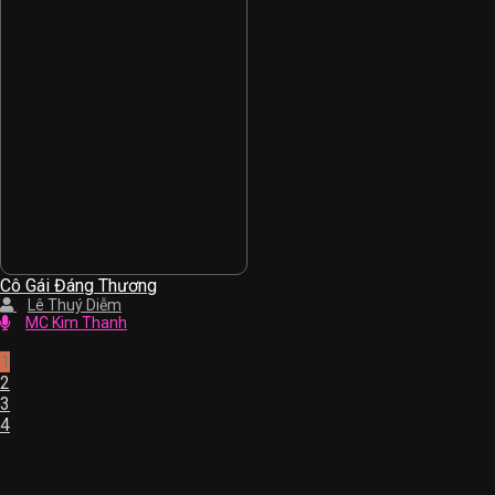
Cô Gái Đáng Thương
Lê Thuý Diễm
MC Kim Thanh
1
2
3
4