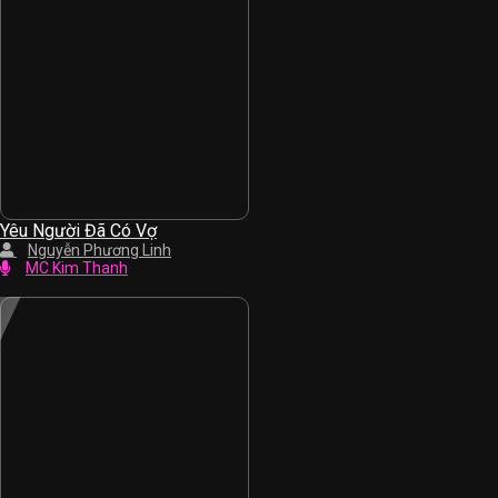
Yêu Người Đã Có Vợ
Nguyễn Phương Linh
MC Kim Thanh