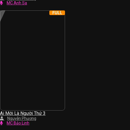
MC Anh Sa
FULL
Ai Mới Là Người Thứ 3
Nguyễn Phương
MC Bảo Linh