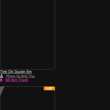
Tình Chị Duyên Em
Phạm Vũ Anh Thư
MC Kim Thanh
HAY