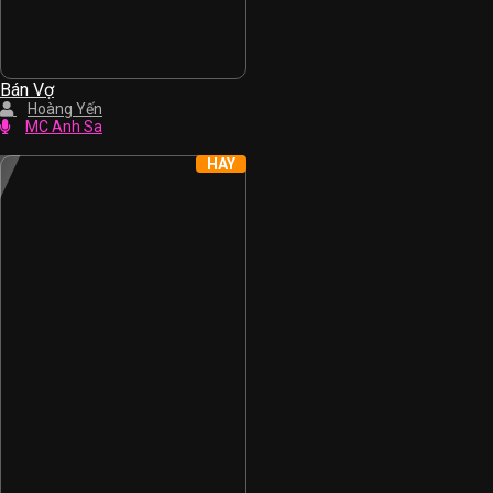
Bán Vợ
Hoàng Yến
MC Anh Sa
HAY