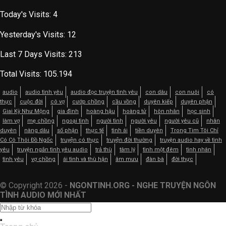
Today's Visits:
4
Yesterday's Visits:
12
Last 7 Days Visits:
213
Total Visits:
105.194
audio
audio tình yêu
audio đọc truyện tình yêu
con dâu
con nuôi
có
thực
cuộc đời
cô vợ
cướp chồng
cầu vồng
duyên kiếp
duyên phận
Giai Kỳ Như Mộng
gia đình
hoàng hậu
hoàng tử
hôn nhân
học sinh
làm vợ
mẹ chồng
ngoại tình
người tình
người yêu
người yêu cũ
nhân
duyên
nàng dâu
số phận
thực tế
tình ái
tiền duyên
Trong Tim Tôi Chỉ
Có Cô Thôi Đồ Ngốc
truyện có thực
truyện đời thường
truyện audio hay về tình
yêu
truyện ngắn tình yêu audio
trả thù
tâm lý
tình một đêm
tình nhân
tình yêu
vợ chồng
ái tình và thù hận
âm mưu
đàn bà
đời thực
© Copyright 2026 -
NGONTINH.ORG - NGHE TRUYỆN NGÔN
TÌNH AUDIO MỚI NHẤT