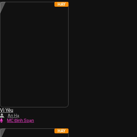
HAY
Vì Yêu
An Hạ
MC Đình Soạn
HAY