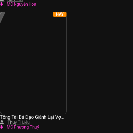
MC Nguyễn Hoa
HAY
Tổng Tài Bá Đạo Giành Lại Vợ
Yêu
Thuỷ Ti Liễu
MC Phương Thuý