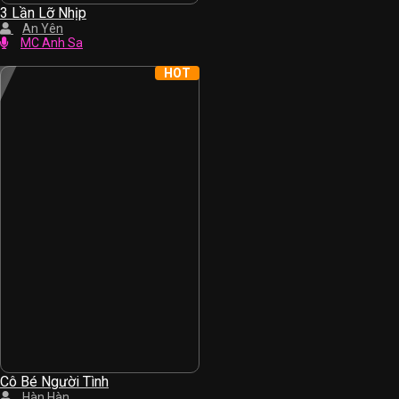
3 Lần Lỡ Nhịp
An Yên
MC Anh Sa
HOT
Cô Bé Người Tình
Hàn Hàn