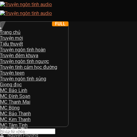
Skip
to
content
FULL
Trang chủ
Truyện mới
Tiểu thuyết
Truyện ngôn tình hoàn
Truyện đêm khuya
Truyện ngôn tình ngược
Truyện tình cảm học đường
Truyện teen
Truyện ngôn tình sủng
Giọng đọc
MC Bảo Linh
MC Đình Soạn
MC Thanh Mai
MC Bông
MC Bảo Thanh
MC Kim Thanh
MC Tâm Tình
Kiếp Tình Thù
Nguyễn Phương