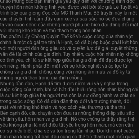
Chào mừng các bạn thính giả yêu quý đến với chương trình đọc
truyện hôn nhân không tình yêu, được viết bởi tác giả Lê Tuyết và
trình bày qua giọng đọc của MC Thanh Mai. Bộ truyện này là một
câu chuyện tình cảm đầy cảm xúc và sâu sắc, nó sẽ đưa chúng
ta vào cuộc sống của những người phụ nữ hiện đại đang đối mặt
với những khó khăn và thử thách trong hôn nhân.
Tác phẩm Lấy Chồng Quyền Thế kể về cuộc sống của nhân vật
chính là một cô gái trẻ tên là Hạnh, cô đã bị ép buộc phải kết hôn
với một người đàn ông giàu có và quyền lực để giải quyết những
vấn đề tài chính của gia đình. Tuy nhiên, cuộc hôn nhân này không
có tình yêu, chỉ là sự kết hợp giữa hai gia đình để đạt được lợi
ích riêng. Hạnh phải đối mặt với sự khắc nghiệt và áp lực từ
chồng và gia đình chồng, cùng với những âm mưu và đố kỵ từ
những người thân trong gia đình chồng.
Nhưng dần dần, Hạnh đã tìm được niềm vui và ý nghĩa trong
cuộc sống của mình, khi cô bắt đầu hiểu rằng hôn nhân không chỉ
là sự kết hợp giữa hai người mà còn là sự đồng hành và chia sẻ
trong cuộc sống. Cô đã dần dần thay đổi và trưởng thành, đối
mặt với những khó khăn và học cách yêu thương và tha thứ.
Bên cạnh đó, câu chuyện còn đưa ra những thông điệp sâu sắc
về tình yêu, hôn nhân và gia đình. Nó cho chúng ta thấy rằng tình
yêu không phải là một điều tất yếu trong hôn nhân, mà còn cần
có sự hiểu biết, chia sẻ và tôn trọng lẫn nhau. Đôi khi, một cuộc
hôn nhân không tốt ban đầu cũng có thể trở thành một mối quan