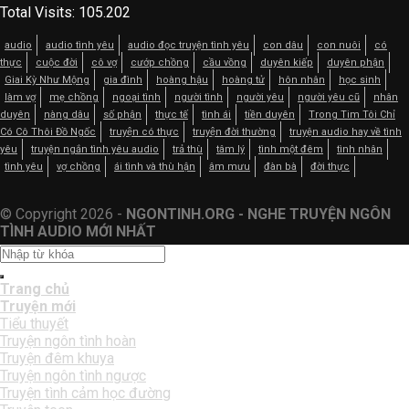
Total Visits:
105.202
audio
audio tình yêu
audio đọc truyện tình yêu
con dâu
con nuôi
có
thực
cuộc đời
cô vợ
cướp chồng
cầu vồng
duyên kiếp
duyên phận
Giai Kỳ Như Mộng
gia đình
hoàng hậu
hoàng tử
hôn nhân
học sinh
làm vợ
mẹ chồng
ngoại tình
người tình
người yêu
người yêu cũ
nhân
duyên
nàng dâu
số phận
thực tế
tình ái
tiền duyên
Trong Tim Tôi Chỉ
Có Cô Thôi Đồ Ngốc
truyện có thực
truyện đời thường
truyện audio hay về tình
yêu
truyện ngắn tình yêu audio
trả thù
tâm lý
tình một đêm
tình nhân
tình yêu
vợ chồng
ái tình và thù hận
âm mưu
đàn bà
đời thực
© Copyright 2026 -
NGONTINH.ORG - NGHE TRUYỆN NGÔN
TÌNH AUDIO MỚI NHẤT
Trang chủ
Truyện mới
Tiểu thuyết
Truyện ngôn tình hoàn
Truyện đêm khuya
Truyện ngôn tình ngược
Truyện tình cảm học đường