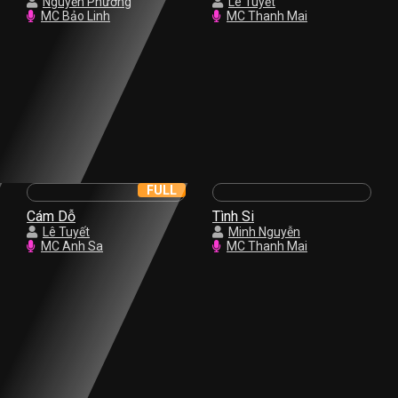
Nguyễn Phương
Lê Tuyết
MC Bảo Linh
MC Thanh Mai
FULL
Cám Dỗ
Tình Si
Lê Tuyết
Minh Nguyễn
MC Anh Sa
MC Thanh Mai