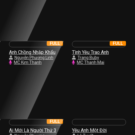
FULL
FULL
Anh Chồng Nhập Khẩu
Tình Yêu Trao Anh
Nguyễn Phương Linh
Trang Buby
MC Kim Thanh
MC Thanh Mai
FULL
Ai Mới Là Người Thứ 3
Yêu Anh Một Đời