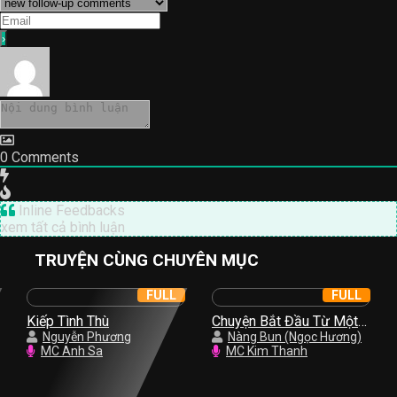
0
Comments
Inline Feedbacks
xem tất cả bình luận
TRUYỆN CÙNG CHUYÊN MỤC
FULL
FULL
Kiếp Tình Thù
Chuyện Bắt Đầu Từ Một
Nguyễn Phương
Nụ Hồng
Nàng Bun (Ngọc Hương)
MC Anh Sa
MC Kim Thanh