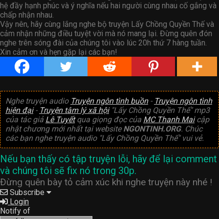
hệ đầy hạnh phúc và ý nghĩa nếu hai người cùng nhau cố gắng và
chấp nhận nhau.
Vậy nên, hãy cùng lắng nghe bộ truyện Lấy Chồng Quyền Thế và
cảm nhận những điều tuyệt vời mà nó mang lại. Đừng quên đón
nghe trên sóng đài của chúng tôi vào lúc 20h thứ 7 hàng tuần.
Xin cảm ơn và hẹn gặp lại các bạn!
Nghe truyện audio
Truyện ngôn tình buồn
-
Truyện ngôn tình
hiện đại
-
Truyện tâm lý xã hội
"Lấy Chồng Quyền Thế" mp3
của tác giả
Lê Tuyết
qua giọng đọc của
MC Thanh Mai
cập
nhật chương mới nhất tại website
NGONTINH.ORG
. Chúc
các bạn nghe truyện audio "Lấy Chồng Quyền Thế" vui vẻ.
Nếu bạn thấy có tập truyện lỗi, hãy để lại comment
và chúng tôi sẽ fix nó trong 30p.
Đừng quên bày tỏ cảm xúc khi nghe truyện này nhé !
Subscribe
Login
Notify of