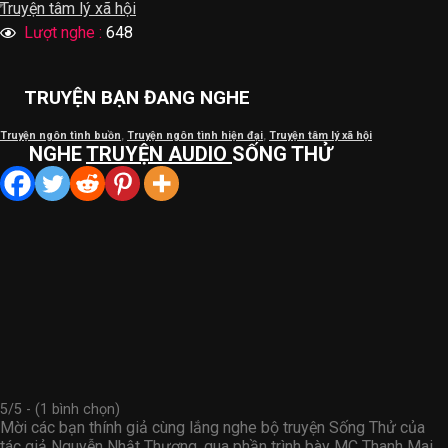
Truyện tâm lý xã hội
Lượt nghe :
648
TRUYỆN BẠN ĐANG NGHE
Truyện ngôn tình buồn
,
Truyện ngôn tình hiện đại
,
Truyện tâm lý xã hội
NGHE
TRUYỆN AUDIO
SỐNG THỬ
5/5 - (1 bình chọn)
Mời các bạn thính giả cùng lắng nghe bộ truyện Sống Thử của
tác giả Nguyễn Nhật Thương, qua phần trình bày MC Thanh Mai