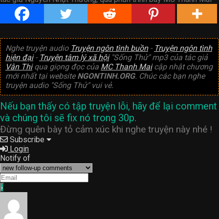
Nghe truyện audio
Truyện ngôn tình buồn
-
Truyện ngôn tình
hiện đại
-
Truyện tâm lý xã hội
"Sống Thử" mp3 của tác giả
Vân Thi
qua giọng đọc của
MC Thanh Mai
cập nhật chương
mới nhất tại website
NGONTINH.ORG
. Chúc các bạn nghe
truyện audio "Sống Thử" vui vẻ.
Nếu bạn thấy có tập truyện lỗi, hãy để lại comment
và chúng tôi sẽ fix nó trong 30p.
Đừng quên bày tỏ cảm xúc khi nghe truyện này nhé !
Subscribe
Login
Notify of