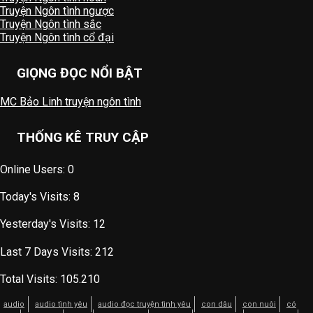
Truyện Ngôn tình ngược
Truyện Ngôn tình sắc
Truyện Ngôn tình cổ đại
GIỌNG ĐỌC NỔI BẬT
MC Bảo Linh truyện ngôn tình
THỐNG KÊ TRUY CẬP
Online Users:
0
Today's Visits:
8
Yesterday's Visits:
12
Last 7 Days Visits:
212
Total Visits:
105.210
audio
audio tình yêu
audio đọc truyện tình yêu
con dâu
con nuôi
có