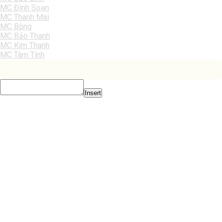
MC Đình Soạn
MC Thanh Mai
MC Bông
MC Bảo Thanh
MC Kim Thanh
MC Tâm Tình
Insert