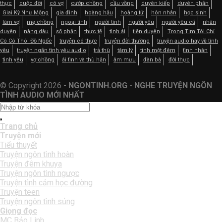
thực
cuộc đời
cô vợ
cướp chồng
cầu vồng
duyên kiếp
duyên phận
Giai Kỳ Như Mộng
gia đình
hoàng hậu
hoàng tử
hôn nhân
học sinh
làm vợ
mẹ chồng
ngoại tình
người tình
người yêu
người yêu cũ
nhân
duyên
nàng dâu
số phận
thực tế
tình ái
tiền duyên
Trong Tim Tôi Chỉ
Có Cô Thôi Đồ Ngốc
truyện có thực
truyện đời thường
truyện audio hay về tình
yêu
truyện ngắn tình yêu audio
trả thù
tâm lý
tình một đêm
tình nhân
tình yêu
vợ chồng
ái tình và thù hận
âm mưu
đàn bà
đời thực
© Copyright 2026 -
NGONTINH.ORG - NGHE TRUYỆN NGÔN
TÌNH AUDIO MỚI NHẤT
Trang chủ
Truyện mới
Tiểu thuyết
Truyện ngôn tình hoàn
Truyện đêm khuya
Truyện ngôn tình ngược
Truyện tình cảm học đường
Truyện teen
Truyện ngôn tình sủng
Giọng đọc
MC Bảo Linh