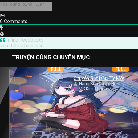
0
Comments
Inline Feedbacks
xem tất cả bình luận
TRUYỆN CÙNG CHUYÊN MỤC
FULL
FULL
Chuyện Bắt Đầu Từ Một
Nụ Hồng
Nàng Bun (Ngọc Hương)
MC Kim Thanh