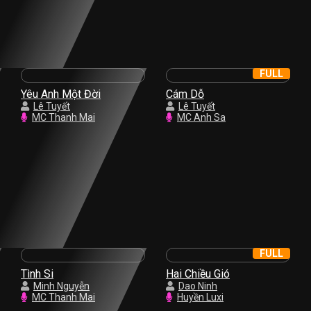
FULL
Yêu Anh Một Đời
Cám Dỗ
Lê Tuyết
Lê Tuyết
MC Thanh Mai
MC Anh Sa
FULL
Tình Si
Hai Chiều Gió
Minh Nguyễn
Dao Ninh
MC Thanh Mai
Huyền Luxi