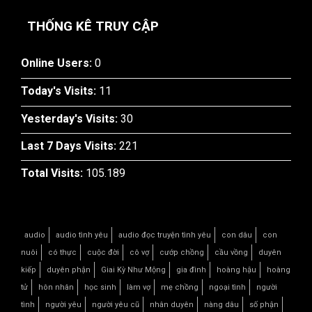
THỐNG KÊ TRUY CẬP
Online Users:
0
Today's Visits:
11
Yesterday's Visits:
30
Last 7 Days Visits:
221
Total Visits:
105.189
audio
audio tình yêu
audio đọc truyện tình yêu
con dâu
con
nuôi
có thực
cuộc đời
cô vợ
cướp chồng
cầu vồng
duyên
kiếp
duyên phận
Giai Kỳ Như Mộng
gia đình
hoàng hậu
hoàng
tử
hôn nhân
học sinh
làm vợ
mẹ chồng
ngoại tình
người
tình
người yêu
người yêu cũ
nhân duyên
nàng dâu
số phận