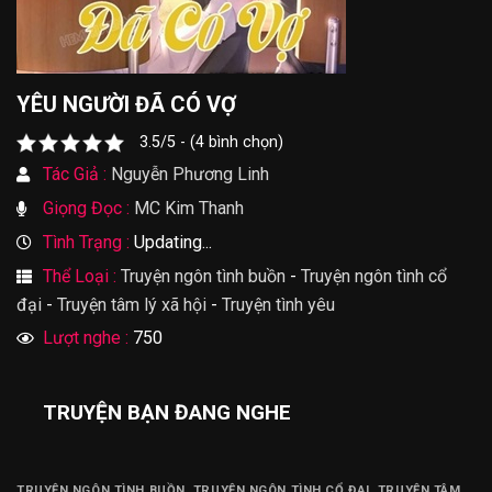
YÊU NGƯỜI ĐÃ CÓ VỢ
3.5/5 - (4 bình chọn)
Tác Giả :
Nguyễn Phương Linh
Giọng Đọc :
MC Kim Thanh
Tình Trạng :
Updating...
Thể Loại :
Truyện ngôn tình buồn
-
Truyện ngôn tình cổ
đại
-
Truyện tâm lý xã hội
-
Truyện tình yêu
Lượt nghe :
750
TRUYỆN BẠN ĐANG NGHE
TRUYỆN NGÔN TÌNH BUỒN
,
TRUYỆN NGÔN TÌNH CỔ ĐẠI
,
TRUYỆN TÂM