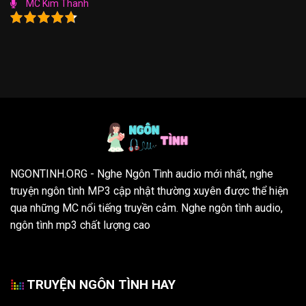
MC Kim Thanh
NGONTINH.ORG
- Nghe Ngôn Tình audio mới nhất, nghe
truyện ngôn tình MP3 cập nhật thường xuyên được thể hiện
qua những MC nổi tiếng truyền cảm. Nghe ngôn tình audio,
ngôn tình mp3 chất lượng cao
TRUYỆN NGÔN TÌNH HAY