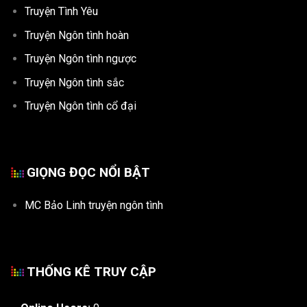
Truyện Tình Yêu
Truyện Ngôn tình hoàn
Truyện Ngôn tình ngược
Truyện Ngôn tình sắc
Truyện Ngôn tình cổ đại
GIỌNG ĐỌC NỔI BẬT
MC Bảo Linh truyện ngôn tình
THỐNG KÊ TRUY CẬP