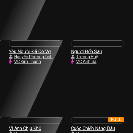
Yêu Người Đã Có Vợ
Người Đến Sau
Nguyễn Phương Linh
Trương Huệ
MC Kim Thanh
MC Anh Sa
FULL
Vì Anh Chịu Khổ
Cuộc Chiến Nàng Dâu