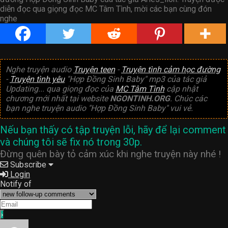
diễn đọc qua giọng đọc MC Tâm Tình, mời các bạn cùng đón
nghe
Nghe truyện audio
Truyện teen
-
Truyện tình cảm học đường
-
Truyện tình yêu
"Hợp Đồng Sinh Baby" mp3 của tác giả
Updating...
qua giọng đọc của
MC Tâm Tình
cập nhật
chương mới nhất tại website
NGONTINH.ORG
. Chúc các
bạn nghe truyện audio "Hợp Đồng Sinh Baby" vui vẻ.
Nếu bạn thấy có tập truyện lỗi, hãy để lại comment
và chúng tôi sẽ fix nó trong 30p.
Đừng quên bày tỏ cảm xúc khi nghe truyện này nhé !
Subscribe
Login
Notify of