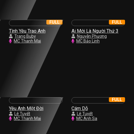
FULL
FULL
Tình Yêu Trao Anh
Ai Mới Là Người Thứ 3
Trang Buby
Nguyễn Phương
MC Thanh Mai
MC Bảo Linh
FULL
Yêu Anh Một Đời
Cám Dỗ
Lê Tuyết
Lê Tuyết
MC Thanh Mai
MC Anh Sa