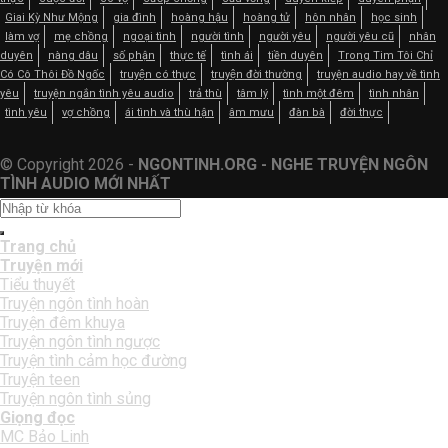
Giai Kỳ Như Mộng
gia đình
hoàng hậu
hoàng tử
hôn nhân
học sinh
làm vợ
mẹ chồng
ngoại tình
người tình
người yêu
người yêu cũ
nhân
duyên
nàng dâu
số phận
thực tế
tình ái
tiền duyên
Trong Tim Tôi Chỉ
Có Cô Thôi Đồ Ngốc
truyện có thực
truyện đời thường
truyện audio hay về tình
yêu
truyện ngắn tình yêu audio
trả thù
tâm lý
tình một đêm
tình nhân
tình yêu
vợ chồng
ái tình và thù hận
âm mưu
đàn bà
đời thực
© Copyright 2026 -
NGONTINH.ORG - NGHE TRUYỆN NGÔN
TÌNH AUDIO MỚI NHẤT
Trang chủ
Truyện mới
Tiểu thuyết
Truyện ngôn tình hoàn
Truyện đêm khuya
Truyện ngôn tình ngược
Truyện tình cảm học đường
Truyện teen
Truyện ngôn tình sủng
Giọng đọc
MC Bảo Linh