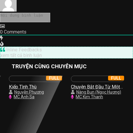
0
Comments
Inline Feedbacks
xem tất cả bình luận
TRUYỆN CÙNG CHUYÊN MỤC
FULL
FULL
Kiếp Tình Thù
Chuyện Bắt Đầu Từ Một
Nguyễn Phương
Nụ Hồng
Nàng Bun (Ngọc Hương)
MC Anh Sa
MC Kim Thanh