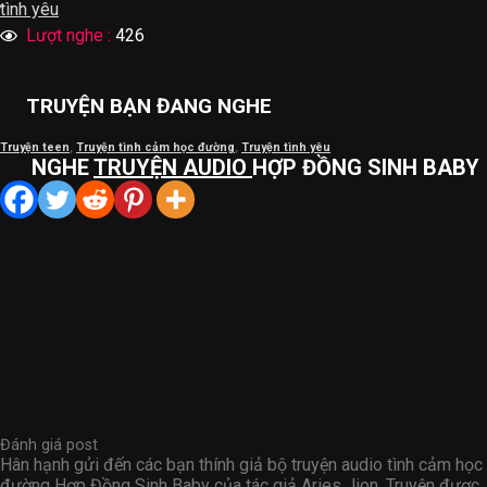
tình yêu
Lượt nghe :
426
TRUYỆN BẠN ĐANG NGHE
Truyện teen
,
Truyện tình cảm học đường
,
Truyện tình yêu
NGHE
TRUYỆN AUDIO
HỢP ĐỒNG SINH BABY
Đánh giá post
Hân hạnh gửi đến các bạn thính giả bộ truyện audio tình cảm học
đường Hợp Đồng Sinh Baby của tác giả Aries_lion. Truyện được