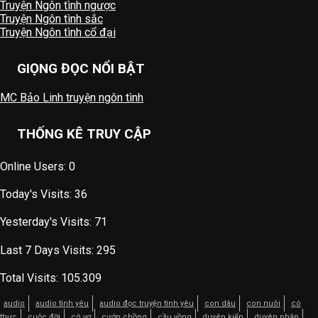
Truyện Ngôn tình ngược
Truyện Ngôn tình sắc
Truyện Ngôn tình cổ đại
GIỌNG ĐỌC NỔI BẬT
MC Bảo Linh truyện ngôn tình
THỐNG KÊ TRUY CẬP
Online Users:
0
Today's Visits:
36
Yesterday's Visits:
71
Last 7 Days Visits:
295
Total Visits:
105.309
audio
audio tình yêu
audio đọc truyện tình yêu
con dâu
con nuôi
có
thực
cuộc đời
cô vợ
cướp chồng
cầu vồng
duyên kiếp
duyên phận