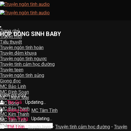
Skip
to
content
Trang chủ
HỢP ĐỒNG SINH BABY
Truyện mới
Tiểu thuyết
Truyện ngôn tình hoàn
Truyện đêm khuya
Truyện ngôn tình ngược
Truyện tình cảm học đường
Truyện teen
Truyện ngôn tình sủng
Giọng đọc
MC Bảo Linh
MC Đình Soạn
Đánh giá post
MC Thanh Mai
Tác Giả :
Updating...
MC Bông
MC Bảo Thanh
Giọng Đọc :
MC Tâm Tình
MC Kim Thanh
Tình Trạng :
Updating...
MC Tâm Tình
Thể Loại :
Truyện teen
-
Truyện tình cảm học đường
-
Truyện