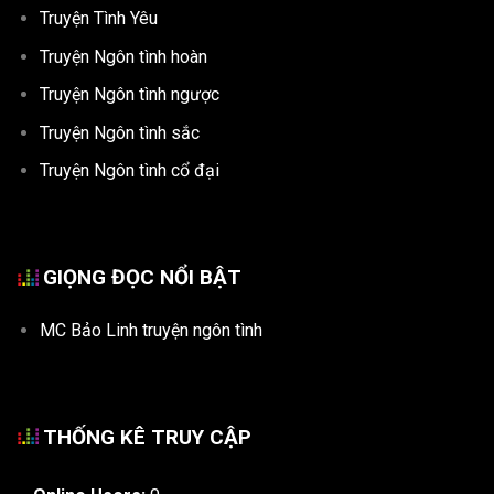
Truyện Tình Yêu
Truyện Ngôn tình hoàn
Truyện Ngôn tình ngược
Truyện Ngôn tình sắc
Truyện Ngôn tình cổ đại
GIỌNG ĐỌC NỔI BẬT
MC Bảo Linh truyện ngôn tình
THỐNG KÊ TRUY CẬP