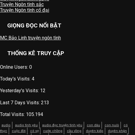
Truyện Ngôn tình sắc
Truyện Ngôn tình cổ đại
GIỌNG ĐỌC NỔI BẬT
MC Bảo Linh truyện ngôn tình
THỐNG KÊ TRUY CẬP
Online Users:
0
Today's Visits:
4
Yesterday's Visits:
12
Last 7 Days Visits:
213
Total Visits:
105.194
audio
audio tình yêu
audio đọc truyện tình yêu
con dâu
con nuôi
có
thực
cuộc đời
cô vợ
cướp chồng
cầu vồng
duyên kiếp
duyên phận