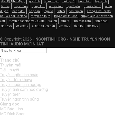
Giai Kỳ Như Mộng
gia đình
hoàng hậu
hoàng tử
hôn nhân
học sinh
làm vợ
mẹ chồng
ngoại tình
người tình
người yêu
người yêu cũ
nhân
duyên
nàng dâu
số phận
thực tế
tình ái
tiền duyên
Trong Tim Tôi Chỉ
Có Cô Thôi Đồ Ngốc
truyện có thực
truyện đời thường
truyện audio hay về tình
yêu
truyện ngắn tình yêu audio
trả thù
tâm lý
tình một đêm
tình nhân
tình yêu
vợ chồng
ái tình và thù hận
âm mưu
đàn bà
đời thực
© Copyright 2026 -
NGONTINH.ORG - NGHE TRUYỆN NGÔN
TÌNH AUDIO MỚI NHẤT
Trang chủ
Truyện mới
Tiểu thuyết
Truyện ngôn tình hoàn
Truyện đêm khuya
Truyện ngôn tình ngược
Truyện tình cảm học đường
Truyện teen
Truyện ngôn tình sủng
Giọng đọc
MC Bảo Linh
MC Đình Soạn