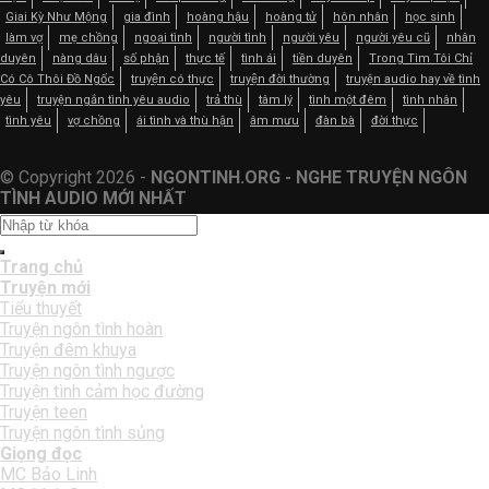
Giai Kỳ Như Mộng
gia đình
hoàng hậu
hoàng tử
hôn nhân
học sinh
làm vợ
mẹ chồng
ngoại tình
người tình
người yêu
người yêu cũ
nhân
duyên
nàng dâu
số phận
thực tế
tình ái
tiền duyên
Trong Tim Tôi Chỉ
Có Cô Thôi Đồ Ngốc
truyện có thực
truyện đời thường
truyện audio hay về tình
yêu
truyện ngắn tình yêu audio
trả thù
tâm lý
tình một đêm
tình nhân
tình yêu
vợ chồng
ái tình và thù hận
âm mưu
đàn bà
đời thực
© Copyright 2026 -
NGONTINH.ORG - NGHE TRUYỆN NGÔN
TÌNH AUDIO MỚI NHẤT
Trang chủ
Truyện mới
Tiểu thuyết
Truyện ngôn tình hoàn
Truyện đêm khuya
Truyện ngôn tình ngược
Truyện tình cảm học đường
Truyện teen
Truyện ngôn tình sủng
Giọng đọc
MC Bảo Linh