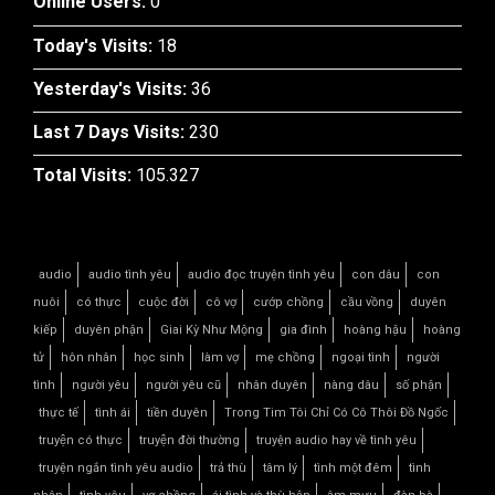
Online Users:
0
Today's Visits:
18
Yesterday's Visits:
36
Last 7 Days Visits:
230
Total Visits:
105.327
audio
audio tình yêu
audio đọc truyện tình yêu
con dâu
con
nuôi
có thực
cuộc đời
cô vợ
cướp chồng
cầu vồng
duyên
kiếp
duyên phận
Giai Kỳ Như Mộng
gia đình
hoàng hậu
hoàng
tử
hôn nhân
học sinh
làm vợ
mẹ chồng
ngoại tình
người
tình
người yêu
người yêu cũ
nhân duyên
nàng dâu
số phận
thực tế
tình ái
tiền duyên
Trong Tim Tôi Chỉ Có Cô Thôi Đồ Ngốc
truyện có thực
truyện đời thường
truyện audio hay về tình yêu
truyện ngắn tình yêu audio
trả thù
tâm lý
tình một đêm
tình