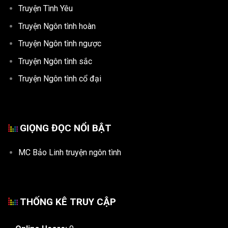
Truyện Tình Yêu
Truyện Ngôn tình hoàn
Truyện Ngôn tình ngược
Truyện Ngôn tình sắc
Truyện Ngôn tình cổ đại
GIỌNG ĐỌC NỔI BẬT
MC Bảo Linh truyện ngôn tình
THỐNG KÊ TRUY CẬP