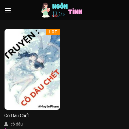
Skip
to
content
HOT
Cô Dâu Chết
cô dâu