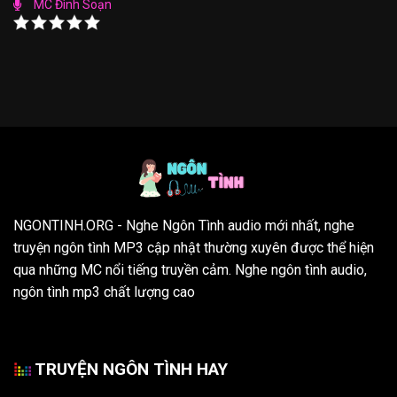
MC Đình Soạn
NGONTINH.ORG
- Nghe Ngôn Tình audio mới nhất, nghe
truyện ngôn tình MP3 cập nhật thường xuyên được thể hiện
qua những MC nổi tiếng truyền cảm. Nghe ngôn tình audio,
ngôn tình mp3 chất lượng cao
TRUYỆN NGÔN TÌNH HAY