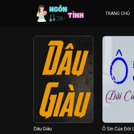
Skip
to
TRANG CHỦ
content
Dâu Giàu
Ô Sin Của Đời