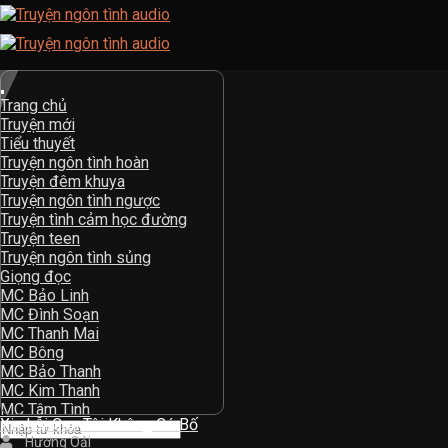
Skip
to
content
Trang chủ
Truyện mới
Tiểu thuyết
Truyện ngôn tình hoàn
Truyện đêm khuya
Truyện ngôn tình ngược
Truyện tình cảm học đường
Truyện teen
Truyện ngôn tình sủng
Giọng đọc
MC Bảo Linh
MC Đình Soạn
MC Thanh Mai
MC Bông
MC Bảo Thanh
MC Kim Thanh
MC Tâm Tình
Xin Lỗi Con Tôi Không Có Bố
Hương Oải