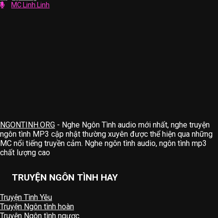
MC Linh Linh
NGONTINH.ORG
- Nghe Ngôn Tình audio mới nhất, nghe truyện
ngôn tình MP3 cập nhật thường xuyên được thể hiện qua những
MC nổi tiếng truyền cảm. Nghe ngôn tình audio, ngôn tình mp3
chất lượng cao
TRUYỆN NGÔN TÌNH HAY
Truyện Tình Yêu
Truyện Ngôn tình hoàn
Truyện Ngôn tình ngược