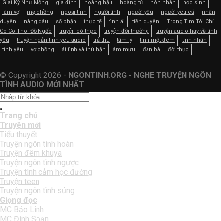
Giai Kỳ Như Mộng
gia đình
hoàng hậu
hoàng tử
hôn nhân
học sinh
làm vợ
mẹ chồng
ngoại tình
người tình
người yêu
người yêu cũ
nhân
duyên
nàng dâu
số phận
thực tế
tình ái
tiền duyên
Trong Tim Tôi Chỉ
Có Cô Thôi Đồ Ngốc
truyện có thực
truyện đời thường
truyện audio hay về tình
yêu
truyện ngắn tình yêu audio
trả thù
tâm lý
tình một đêm
tình nhân
tình yêu
vợ chồng
ái tình và thù hận
âm mưu
đàn bà
đời thực
© Copyright 2026 -
NGONTINH.ORG - NGHE TRUYỆN NGÔN
TÌNH AUDIO MỚI NHẤT
Trang chủ
Truyện mới
Tiểu thuyết
Truyện ngôn tình hoàn
Truyện đêm khuya
Truyện ngôn tình ngược
Truyện tình cảm học đường
Truyện teen
Truyện ngôn tình sủng
Giọng đọc
MC Bảo Linh
MC Đình Soạn