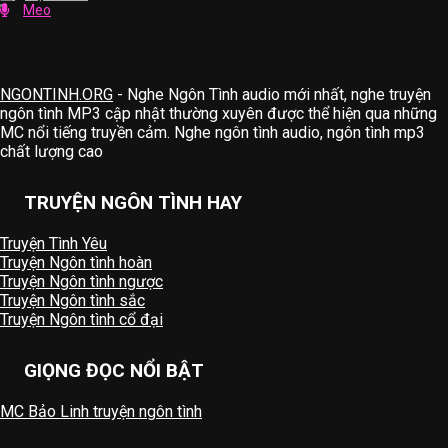
Meo
NGONTINH.ORG
- Nghe Ngôn Tình audio mới nhất, nghe truyện
ngôn tình MP3 cập nhật thường xuyên được thể hiện qua những
MC nổi tiếng truyền cảm. Nghe ngôn tình audio, ngôn tình mp3
chất lượng cao
TRUYỆN NGÔN TÌNH HAY
Truyện Tình Yêu
Truyện Ngôn tình hoàn
Truyện Ngôn tình ngược
Truyện Ngôn tình sắc
Truyện Ngôn tình cổ đại
GIỌNG ĐỌC NỔI BẬT
MC Bảo Linh truyện ngôn tình