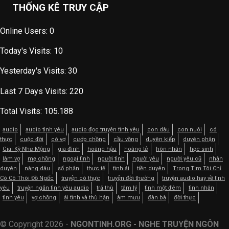
THỐNG KÊ TRUY CẬP
Online Users:
0
Today's Visits:
10
Yesterday's Visits:
30
Last 7 Days Visits:
220
Total Visits:
105.188
audio
audio tình yêu
audio đọc truyện tình yêu
con dâu
con nuôi
có
thực
cuộc đời
cô vợ
cướp chồng
cầu vồng
duyên kiếp
duyên phận
Giai Kỳ Như Mộng
gia đình
hoàng hậu
hoàng tử
hôn nhân
học sinh
làm vợ
mẹ chồng
ngoại tình
người tình
người yêu
người yêu cũ
nhân
duyên
nàng dâu
số phận
thực tế
tình ái
tiền duyên
Trong Tim Tôi Chỉ
Có Cô Thôi Đồ Ngốc
truyện có thực
truyện đời thường
truyện audio hay về tình
yêu
truyện ngắn tình yêu audio
trả thù
tâm lý
tình một đêm
tình nhân
tình yêu
vợ chồng
ái tình và thù hận
âm mưu
đàn bà
đời thực
© Copyright 2026 -
NGONTINH.ORG - NGHE TRUYỆN NGÔN