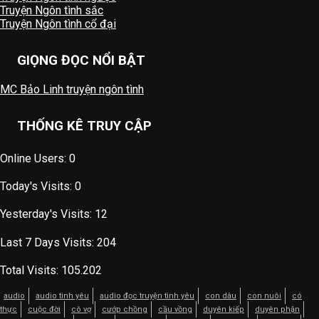
Truyện Ngôn tình sắc
Truyện Ngôn tình cổ đại
GIỌNG ĐỌC NỔI BẬT
MC Bảo Linh truyện ngôn tình
THỐNG KÊ TRUY CẬP
Online Users:
0
Today's Visits:
0
Yesterday's Visits:
12
Last 7 Days Visits:
204
Total Visits:
105.202
audio
audio tình yêu
audio đọc truyện tình yêu
con dâu
con nuôi
có
thực
cuộc đời
cô vợ
cướp chồng
cầu vồng
duyên kiếp
duyên phận