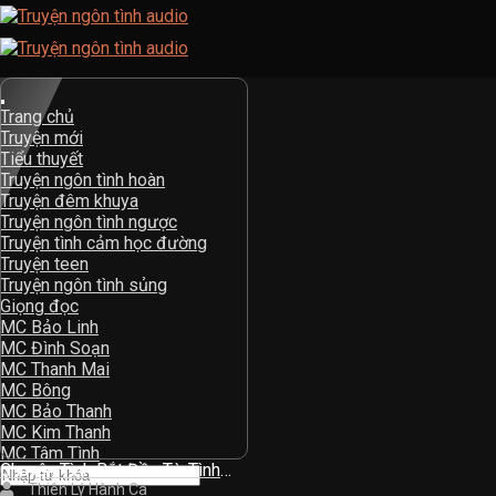
Skip
to
content
Trang chủ
Truyện mới
Tiểu thuyết
Truyện ngôn tình hoàn
Truyện đêm khuya
Truyện ngôn tình ngược
Truyện tình cảm học đường
Truyện teen
Truyện ngôn tình sủng
Giọng đọc
MC Bảo Linh
MC Đình Soạn
MC Thanh Mai
MC Bông
MC Bảo Thanh
MC Kim Thanh
MC Tâm Tình
Chuyện Tình Bắt Đầu Từ Tình
Một Đêm
Thiên Lý Hành Ca