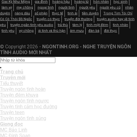
Giai Kỳ Như Mộng
gia đình
hoàng hậu
hoàng tử
hôn nhân
học sinh
làm vợ
mẹ chồng
ngoại tình
người tình
người yêu
người yêu cũ
nhân
duyên
nàng dâu
số phận
thực tế
tình ái
tiền duyên
Trong Tim Tôi Chỉ
Có Cô Thôi Đồ Ngốc
truyện có thực
truyện đời thường
truyện audio hay về tình
yêu
truyện ngắn tình yêu audio
trả thù
tâm lý
tình một đêm
tình nhân
tình yêu
vợ chồng
ái tình và thù hận
âm mưu
đàn bà
đời thực
© Copyright 2026 -
NGONTINH.ORG - NGHE TRUYỆN NGÔN
TÌNH AUDIO MỚI NHẤT
Trang chủ
Truyện mới
Tiểu thuyết
Truyện ngôn tình hoàn
Truyện đêm khuya
Truyện ngôn tình ngược
Truyện tình cảm học đường
Truyện teen
Truyện ngôn tình sủng
Giọng đọc
MC Bảo Linh
MC Đình Soạn