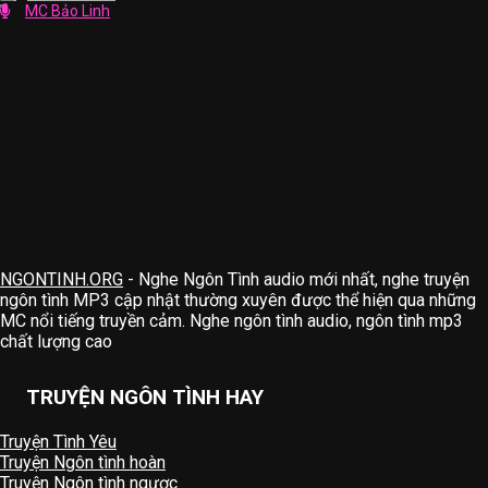
MC Bảo Linh
NGONTINH.ORG
- Nghe Ngôn Tình audio mới nhất, nghe truyện
ngôn tình MP3 cập nhật thường xuyên được thể hiện qua những
MC nổi tiếng truyền cảm. Nghe ngôn tình audio, ngôn tình mp3
chất lượng cao
TRUYỆN NGÔN TÌNH HAY
Truyện Tình Yêu
Truyện Ngôn tình hoàn
Truyện Ngôn tình ngược