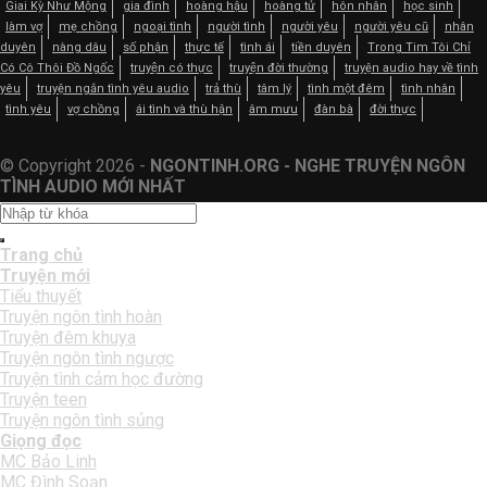
Giai Kỳ Như Mộng
gia đình
hoàng hậu
hoàng tử
hôn nhân
học sinh
làm vợ
mẹ chồng
ngoại tình
người tình
người yêu
người yêu cũ
nhân
duyên
nàng dâu
số phận
thực tế
tình ái
tiền duyên
Trong Tim Tôi Chỉ
Có Cô Thôi Đồ Ngốc
truyện có thực
truyện đời thường
truyện audio hay về tình
yêu
truyện ngắn tình yêu audio
trả thù
tâm lý
tình một đêm
tình nhân
tình yêu
vợ chồng
ái tình và thù hận
âm mưu
đàn bà
đời thực
© Copyright 2026 -
NGONTINH.ORG - NGHE TRUYỆN NGÔN
TÌNH AUDIO MỚI NHẤT
Trang chủ
Truyện mới
Tiểu thuyết
Truyện ngôn tình hoàn
Truyện đêm khuya
Truyện ngôn tình ngược
Truyện tình cảm học đường
Truyện teen
Truyện ngôn tình sủng
Giọng đọc
MC Bảo Linh
MC Đình Soạn