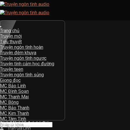
Skip
to
content
Trang chủ
Truyện mới
Tiểu thuyết
Truyện ngôn tình hoàn
Truyện đêm khuya
Truyện ngôn tình ngược
Truyện tình cảm học đường
Truyện teen
Truyện ngôn tình sủng
Giọng đọc
MC Bảo Linh
MC Đình Soạn
MC Thanh Mai
MC Bông
MC Bảo Thanh
MC Kim Thanh
MC Tâm Tình
Định Mệnh Vì Anh Là Gió
Trần Gia Linh