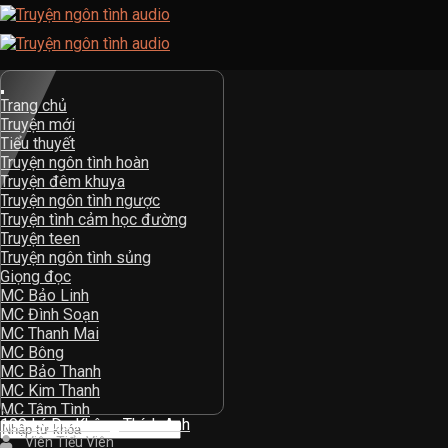
Skip
to
content
Trang chủ
Truyện mới
Tiểu thuyết
Truyện ngôn tình hoàn
Truyện đêm khuya
Truyện ngôn tình ngược
Truyện tình cảm học đường
Truyện teen
Truyện ngôn tình sủng
Giọng đọc
MC Bảo Linh
MC Đình Soạn
MC Thanh Mai
MC Bông
MC Bảo Thanh
MC Kim Thanh
MC Tâm Tình
100 Lý Do Không Thích Anh
Viên Tiểu Viên