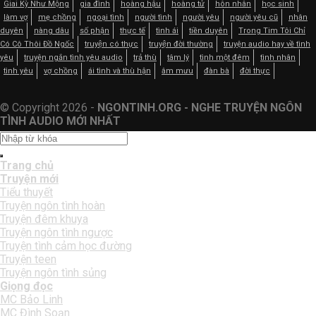
Giai Kỳ Như Mộng
gia đình
hoàng hậu
hoàng tử
hôn nhân
học sinh
làm vợ
mẹ chồng
ngoại tình
người tình
người yêu
người yêu cũ
nhân
duyên
nàng dâu
số phận
thực tế
tình ái
tiền duyên
Trong Tim Tôi Chỉ
Có Cô Thôi Đồ Ngốc
truyện có thực
truyện đời thường
truyện audio hay về tình
yêu
truyện ngắn tình yêu audio
trả thù
tâm lý
tình một đêm
tình nhân
tình yêu
vợ chồng
ái tình và thù hận
âm mưu
đàn bà
đời thực
© Copyright 2026 -
NGONTINH.ORG - NGHE TRUYỆN NGÔN
TÌNH AUDIO MỚI NHẤT
Trang chủ
Truyện mới
Tiểu thuyết
Truyện ngôn tình hoàn
Truyện đêm khuya
Truyện ngôn tình ngược
Truyện tình cảm học đường
Truyện teen
Truyện ngôn tình sủng
Giọng đọc
MC Bảo Linh
MC Đình Soạn