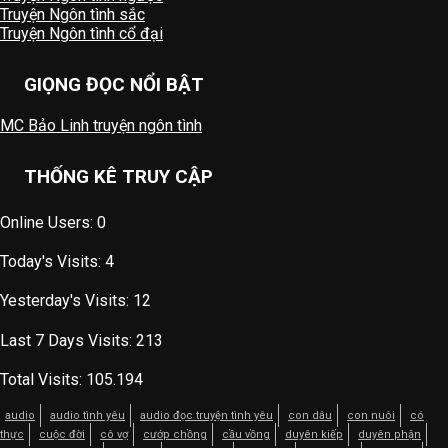
Truyện Ngôn tình sắc
Truyện Ngôn tình cổ đại
GIỌNG ĐỌC NỔI BẬT
MC Bảo Linh truyện ngôn tình
THỐNG KÊ TRUY CẬP
Online Users:
0
Today's Visits:
4
Yesterday's Visits:
12
Last 7 Days Visits:
213
Total Visits:
105.194
audio
audio tình yêu
audio đọc truyện tình yêu
con dâu
con nuôi
có
thực
cuộc đời
cô vợ
cướp chồng
cầu vồng
duyên kiếp
duyên phận