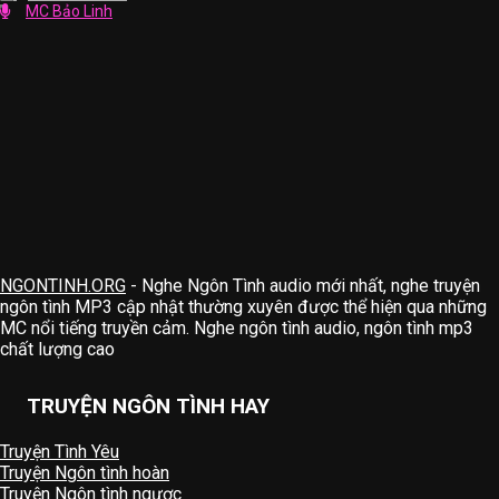
MC Bảo Linh
NGONTINH.ORG
- Nghe Ngôn Tình audio mới nhất, nghe truyện
ngôn tình MP3 cập nhật thường xuyên được thể hiện qua những
MC nổi tiếng truyền cảm. Nghe ngôn tình audio, ngôn tình mp3
chất lượng cao
TRUYỆN NGÔN TÌNH HAY
Truyện Tình Yêu
Truyện Ngôn tình hoàn
Truyện Ngôn tình ngược