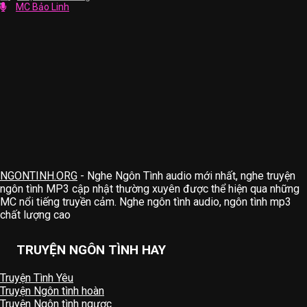
MC Bảo Linh
NGONTINH.ORG
- Nghe Ngôn Tình audio mới nhất, nghe truyện
ngôn tình MP3 cập nhật thường xuyên được thể hiện qua những
MC nổi tiếng truyền cảm. Nghe ngôn tình audio, ngôn tình mp3
chất lượng cao
TRUYỆN NGÔN TÌNH HAY
Truyện Tình Yêu
Truyện Ngôn tình hoàn
Truyện Ngôn tình ngược