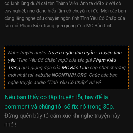
cô lạnh lùng dưới cái tên Thành Viễn. Anh ta đối xử với cô
cay nghiệt, như đang hiểu lầm cô chuyện gì đó. Mời các bạn
cùng lắng nghe câu chuyện ngôn tình Tình Yêu Cố Chấp của
tác giả Phạm Kiều Trang qua giọng đọc MC Bảo Linh
Nghe truyện audio
Truyện ngôn tình ngắn
-
Truyện tình
yêu
"Tình Yêu Cố Chấp" mp3 của tác giả
Phạm Kiều
Trang
qua giọng đọc của
MC Bảo Linh
cập nhật chương
mới nhất tại website
NGONTINH.ORG
. Chúc các bạn
nghe truyện audio "Tình Yêu Cố Chấp" vui vẻ.
Nếu bạn thấy có tập truyện lỗi, hãy để lại
comment và chúng tôi sẽ fix nó trong 30p.
Đừng quên bày tỏ cảm xúc khi nghe truyện này
nhé !