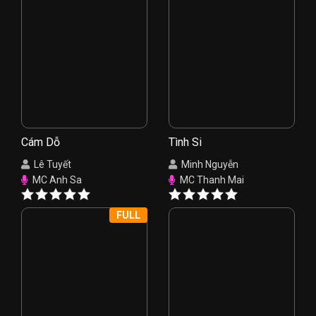
Cám Dỗ
Tình Si
Lê Tuyết
Minh Nguyễn
MC Anh Sa
MC Thanh Mai
FULL