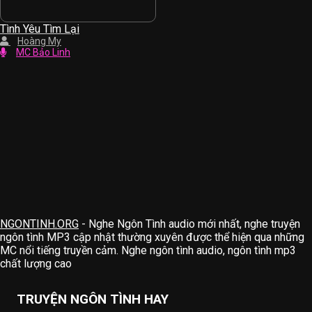
Tình Yêu Tìm Lại
Hoàng My
MC Bảo Linh
NGONTINH.ORG
- Nghe Ngôn Tình audio mới nhất, nghe truyện
ngôn tình MP3 cập nhật thường xuyên được thể hiện qua những
MC nổi tiếng truyền cảm. Nghe ngôn tình audio, ngôn tình mp3
chất lượng cao
TRUYỆN NGÔN TÌNH HAY