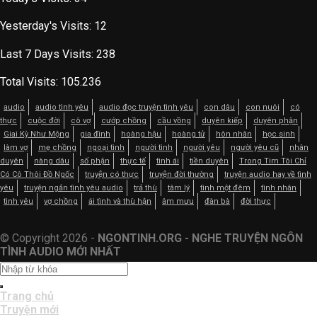
Yesterday's Visits:
12
Last 7 Days Visits:
238
Total Visits:
105.236
audio
audio tình yêu
audio đọc truyện tình yêu
con dâu
con nuôi
có
thực
cuộc đời
cô vợ
cướp chồng
cầu vồng
duyên kiếp
duyên phận
Giai Kỳ Như Mộng
gia đình
hoàng hậu
hoàng tử
hôn nhân
học sinh
làm vợ
mẹ chồng
ngoại tình
người tình
người yêu
người yêu cũ
nhân
duyên
nàng dâu
số phận
thực tế
tình ái
tiền duyên
Trong Tim Tôi Chỉ
Có Cô Thôi Đồ Ngốc
truyện có thực
truyện đời thường
truyện audio hay về tình
yêu
truyện ngắn tình yêu audio
trả thù
tâm lý
tình một đêm
tình nhân
tình yêu
vợ chồng
ái tình và thù hận
âm mưu
đàn bà
đời thực
© Copyright 2026 -
NGONTINH.ORG - NGHE TRUYỆN NGÔN
TÌNH AUDIO MỚI NHẤT
Trang chủ
Truyện mới