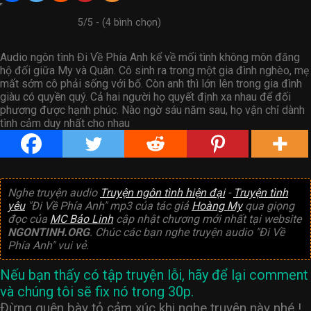
5/5 - (4 bình chọn)
Audio ngôn tình Đi Về Phía Anh kể về mối tình không môn đăng
hộ đối giữa My và Quân. Cô sinh ra trong một gia đình nghèo, mẹ
mất sớm cô phải sống với bố. Còn anh thì lớn lên trong gia đình
giàu có quyền quý. Cả hai người họ quyết định xa nhau để đối
phương được hạnh phúc. Nào ngờ sáu năm sau, họ vận chỉ dành
tình cảm duy nhất cho nhau
Nghe truyện audio
Truyện ngôn tình hiện đại
-
Truyện tình
yêu
"Đi Về Phía Anh" mp3 của tác giả
Hoàng My
qua giọng
đọc của
MC Bảo Linh
cập nhật chương mới nhất tại website
NGONTINH.ORG
. Chúc các bạn nghe truyện audio "Đi Về
Phía Anh" vui vẻ.
Nếu bạn thấy có tập truyện lỗi, hãy để lại comment
và chúng tôi sẽ fix nó trong 30p.
Đừng quên bày tỏ cảm xúc khi nghe truyện này nhé !