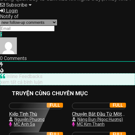
Subscribe
Login
Notify of
0
Comments
Inline Feedbacks
xem tất cả bình luận
TRUYỆN CÙNG CHUYÊN MỤC
FULL
FULL
Kiếp Tình Thù
Chuyện Bắt Đầu Từ Một
Nguyễn Phương
Nụ Hồng
Nàng Bun (Ngọc Hương)
MC Anh Sa
MC Kim Thanh
FULL
FULL