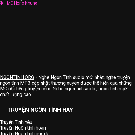
MC Hồng Nhung
NGONTINH.ORG
- Nghe Ngôn Tình audio mới nhất, nghe truyện
ngôn tình MP3 cập nhật thường xuyên được thể hiện qua những
MC nổi tiếng truyền cảm. Nghe ngôn tình audio, ngôn tình mp3
chất lượng cao
TRUYỆN NGÔN TÌNH HAY
Truyện Tình Yêu
Truyện Ngôn tình hoàn
Truyện Ngôn tình ngược