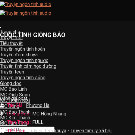
Skip
to
content
Trang chủ
CUỘC TÌNH GIÔNG BÃO
Truyện mới
Tiểu thuyết
Truyện ngôn tình hoàn
Truyện đêm khuya
Truyện ngôn tình ngược
Truyện tình cảm học đường
Truyện teen
Truyện ngôn tình sủng
Giọng đọc
MC Bảo Linh
MC Đình Soạn
Đánh giá post
MC Thanh Mai
Tác Giả :
Phương Hà
MC Bông
MC Bảo Thanh
Giọng Đọc :
MC Hồng Nhung
MC Kim Thanh
Tình Trạng :
FULL
MC Tâm Tình
Thể Loại :
Truyện đêm khuya
-
Truyện tâm lý xã hội