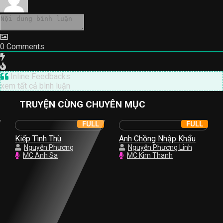
0
Comments
Inline Feedbacks
xem tất cả bình luận
TRUYỆN CÙNG CHUYÊN MỤC
FULL
FULL
Kiếp Tình Thù
Anh Chồng Nhập Khẩu
Nguyễn Phương
Nguyễn Phương Linh
MC Anh Sa
MC Kim Thanh