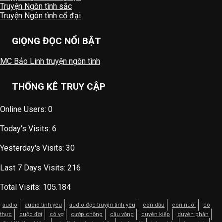
Truyện Ngôn tình sắc
Truyện Ngôn tình cổ đại
GIỌNG ĐỌC NỔI BẬT
MC Bảo Linh truyện ngôn tình
THỐNG KÊ TRUY CẬP
Online Users:
0
Today's Visits:
6
Yesterday's Visits:
30
Last 7 Days Visits:
216
Total Visits:
105.184
audio
audio tình yêu
audio đọc truyện tình yêu
con dâu
con nuôi
có
thực
cuộc đời
cô vợ
cướp chồng
cầu vồng
duyên kiếp
duyên phận