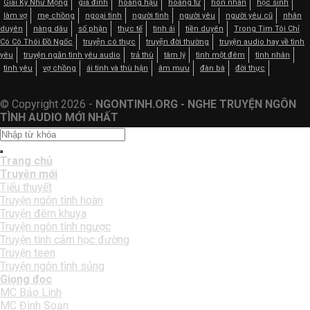
Giai Kỳ Như Mộng
gia đình
hoàng hậu
hoàng tử
hôn nhân
học sinh
làm vợ
mẹ chồng
ngoại tình
người tình
người yêu
người yêu cũ
nhân
duyên
nàng dâu
số phận
thực tế
tình ái
tiền duyên
Trong Tim Tôi Chỉ
Có Cô Thôi Đồ Ngốc
truyện có thực
truyện đời thường
truyện audio hay về tình
yêu
truyện ngắn tình yêu audio
trả thù
tâm lý
tình một đêm
tình nhân
tình yêu
vợ chồng
ái tình và thù hận
âm mưu
đàn bà
đời thực
© Copyright 2026 -
NGONTINH.ORG - NGHE TRUYỆN NGÔN
TÌNH AUDIO MỚI NHẤT
Trang chủ
Truyện mới
Tiểu thuyết
Truyện ngôn tình hoàn
Truyện đêm khuya
Truyện ngôn tình ngược
Truyện tình cảm học đường
Truyện teen
Truyện ngôn tình sủng
Giọng đọc
MC Bảo Linh
MC Đình Soạn