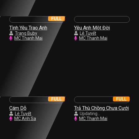
FULL
Tình Yêu Trao Anh
Yêu Anh Một Đời
Trang Buby
Lê Tuyết
MC Thanh Mai
MC Thanh Mai
FULL
FULL
Cám Dỗ
Trả Thù Chồng Chưa Cưới
Lê Tuyết
Updating...
MC Anh Sa
MC Thanh Mai