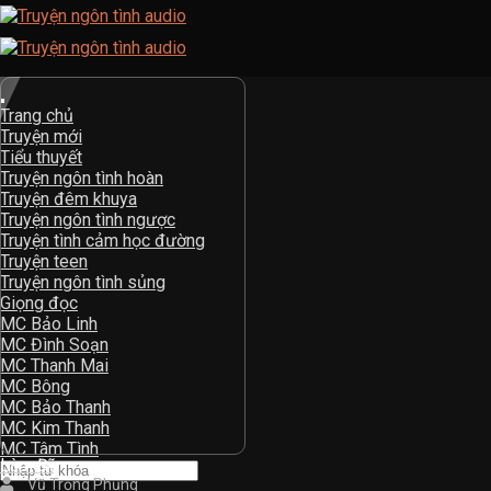
Skip
to
content
Trang chủ
Truyện mới
Tiểu thuyết
Truyện ngôn tình hoàn
Truyện đêm khuya
Truyện ngôn tình ngược
Truyện tình cảm học đường
Truyện teen
Truyện ngôn tình sủng
Giọng đọc
MC Bảo Linh
MC Đình Soạn
MC Thanh Mai
MC Bông
MC Bảo Thanh
MC Kim Thanh
MC Tâm Tình
Làm Đĩ
Vũ Trọng Phụng