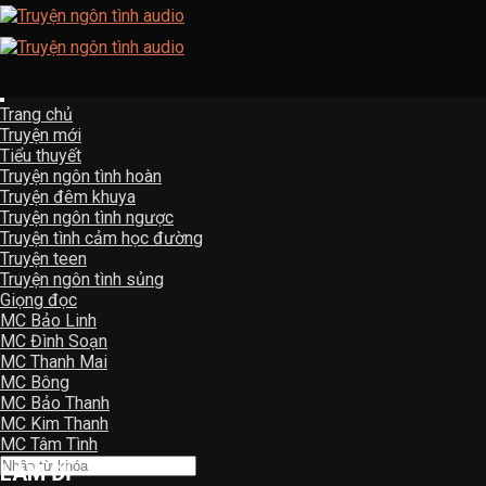
Skip
to
content
Trang chủ
Truyện mới
Tiểu thuyết
Truyện ngôn tình hoàn
Truyện đêm khuya
Truyện ngôn tình ngược
Truyện tình cảm học đường
Truyện teen
Truyện ngôn tình sủng
Giọng đọc
MC Bảo Linh
MC Đình Soạn
MC Thanh Mai
MC Bông
MC Bảo Thanh
MC Kim Thanh
MC Tâm Tình
LÀM ĐĨ