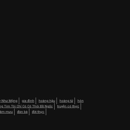
Kỳ Như Mộng
gia đình
hoàng hậu
hoàng tử
hôn
ng Tim Tôi Chỉ Có Cô Thôi Đồ Ngốc
truyện có thực
âm mưu
đàn bà
đời thực