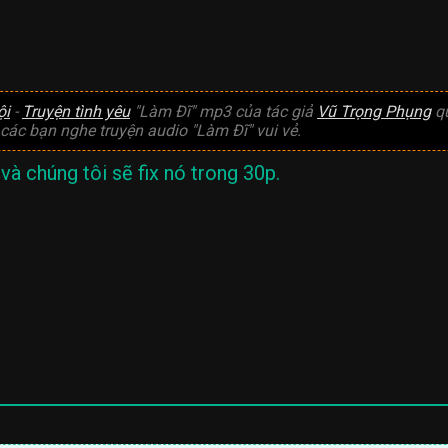
ội
-
Truyện tình yêu
"Làm Đĩ" mp3 của tác giả
Vũ Trọng Phụng
qu
 các bạn nghe truyện audio "Làm Đĩ" vui vẻ.
và chúng tôi sẽ fix nó trong 30p.