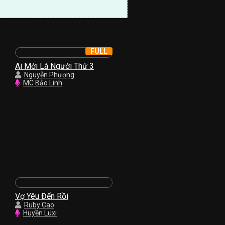
FULL
Ai Mới Là Người Thứ 3
Nguyễn Phương
MC Bảo Linh
Vợ Yêu Đến Rồi
Ruby Cao
Huyền Luxi