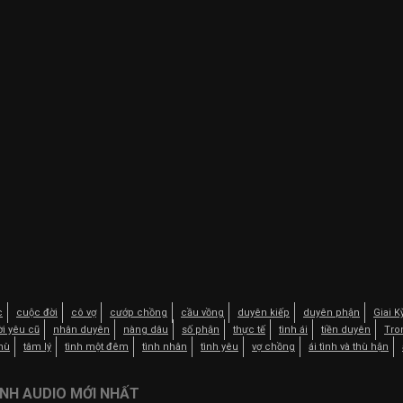
c
cuộc đời
cô vợ
cướp chồng
cầu vồng
duyên kiếp
duyên phận
Giai 
i yêu cũ
nhân duyên
nàng dâu
số phận
thực tế
tình ái
tiền duyên
Tro
thù
tâm lý
tình một đêm
tình nhân
tình yêu
vợ chồng
ái tình và thù hận
NH AUDIO MỚI NHẤT