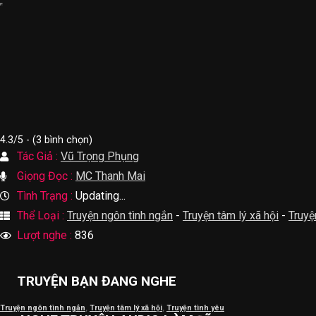
4.3/5 - (3 bình chọn)
Tác Giả :
Vũ Trọng Phụng
Giọng Đọc :
MC Thanh Mai
Tình Trạng :
Updating...
Thể Loại :
Truyện ngôn tình ngắn
-
Truyện tâm lý xã hội
-
Truyệ
Lượt nghe :
836
TRUYỆN BẠN ĐANG NGHE
Truyện ngôn tình ngắn
,
Truyện tâm lý xã hội
,
Truyện tình yêu