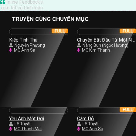
Inline Feedbacks
xem tất cả bình luận
TRUYỆN CÙNG CHUYÊN MỤC
FULL
FULL
Kiếp Tình Thù
Chuyện Bắt Đầu Từ Một Nụ
Nguyễn Phương
Hồng
Nàng Bun (Ngọc Hương)
MC Anh Sa
MC Kim Thanh
FULL
Yêu Anh Một Đời
Cám Dỗ
Lê Tuyết
Lê Tuyết
MC Thanh Mai
MC Anh Sa