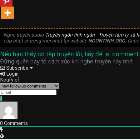
Nghe truyện audio
Truyện ngôn tình ngắn
-
Truyện tâm lý xã h
cập nhật chương mới nhất tại website
NGONTINH.ORG
. Chúc
Nếu bạn thấy có tập truyện lỗi, hãy để lại comment 
Đừng quên bày tỏ cảm xúc khi nghe truyện này nhé !
Subscribe
Login
Notify of
0
Comments