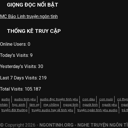
GIỌNG ĐỌC NỔI BẬT
MC Bảo Linh truyện ngôn tình
THỐNG KÊ TRUY CẬP
Online Users:
0
Today's Visits:
9
Yesterday's Visits:
30
Last 7 Days Visits:
219
Total Visits:
105.187
audio
audio tình yêu
audio đọc truyện tình yêu
con dâu
con nuôi
có thự
nhân
học sinh
làm vợ
mẹ chồng
ngoại tình
người tình
người yêu
ngườ
truyện đời thường
truyện audio hay về tình yêu
truyện ngắn tình yêu audio
trả 
© Copyright 2026 -
NGONTINH.ORG - NGHE TRUYỆN NGÔN TÌ