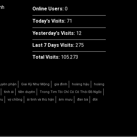
nh
Online Users:
0
Today's Visits:
71
Yesterday's Visits:
12
Last 7 Days Visits:
275
Total Visits:
105.273
uyên phận
Giai Kỳ Như Mộng
gia đình
hoàng hậu
hoàng
tình ái
tiền duyên
Trong Tim Tôi Chỉ Có Cô Thôi Đồ Ngốc
êu
vợ chồng
ái tình và thù hận
âm mưu
đàn bà
đời