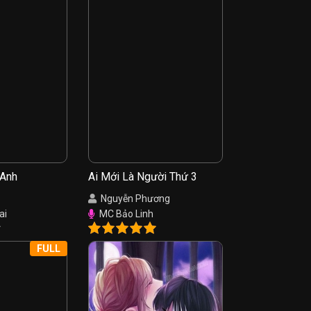
 Anh
Ai Mới Là Người Thứ 3
Nguyễn Phương
ai
MC Bảo Linh
FULL