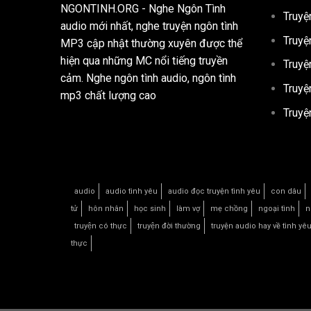
NGONTINH.ORG
- Nghe Ngôn Tình
Truyệ
audio mới nhất, nghe truyện ngôn tình
Truyệ
MP3 cập nhật thường xuyên được thể
hiện qua những MC nổi tiếng truyền
Truyệ
cảm. Nghe ngôn tình audio, ngôn tình
Truyệ
mp3 chất lượng cao
Truyệ
audio
audio tình yêu
audio đọc truyện tình yêu
con dâu
tử
hôn nhân
học sinh
làm vợ
mẹ chồng
ngoại tình
n
truyện có thực
truyện đời thường
truyện audio hay về tình yê
thực