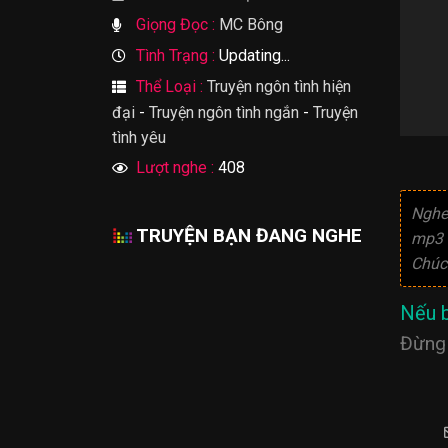
Giọng Đọc :
MC Bông
Tình Trạng :
Updating...
Thể Loại :
Truyện ngôn tình hiện
đại
-
Truyện ngôn tình ngắn
-
Truyện
tình yêu
Lượt nghe :
408
Nghe
TRUYỆN BẠN ĐANG NGHE
mp3 
Chúc 
Nếu b
Đừng 