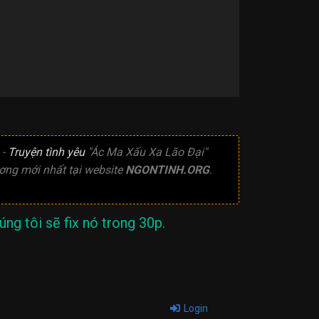
-
Truyện tình yêu
"Ác Ma Xấu Xa Lão Đại"
ng mới nhất tại website
NGONTINH.ORG
.
ng tôi sẽ fix nó trong 30p.
Login