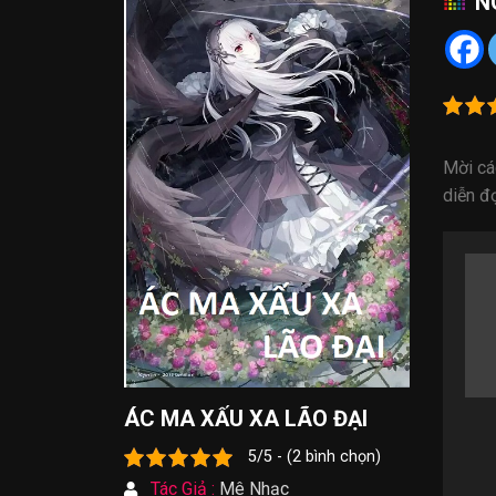
N
Mời cá
diễn đ
ÁC MA XẤU XA LÃO ĐẠI
5/5 - (2 bình chọn)
Tác Giả :
Mê Nhạc