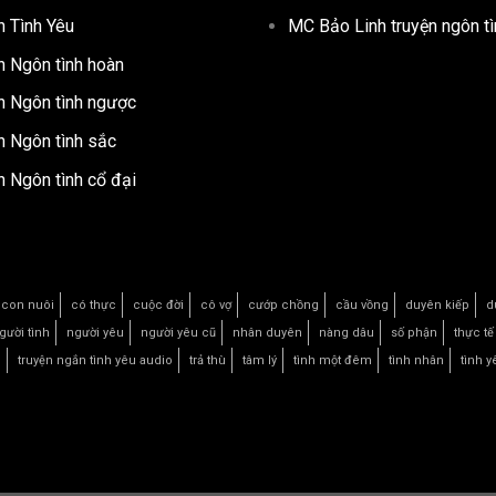
n Tình Yêu
MC Bảo Linh truyện ngôn tì
n Ngôn tình hoàn
n Ngôn tình ngược
n Ngôn tình sắc
n Ngôn tình cổ đại
con nuôi
có thực
cuộc đời
cô vợ
cướp chồng
cầu vồng
duyên kiếp
d
gười tình
người yêu
người yêu cũ
nhân duyên
nàng dâu
số phận
thực tế
u
truyện ngắn tình yêu audio
trả thù
tâm lý
tình một đêm
tình nhân
tình y