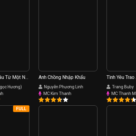
ầu Từ Một Nụ
Anh Chồng Nhập Khẩu
Tình Yêu Trao
Ngọc Hương)
Nguyễn Phương Linh
Trang Buby
nh
MC Kim Thanh
MC Thanh M
FULL