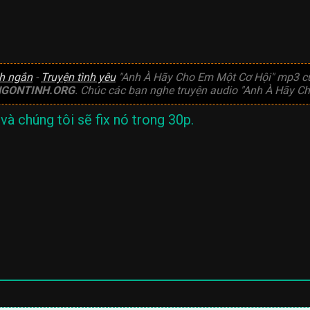
nh ngắn
-
Truyện tình yêu
"Anh À Hãy Cho Em Một Cơ Hội" mp3 củ
GONTINH.ORG
. Chúc các bạn nghe truyện audio "Anh À Hãy Ch
và chúng tôi sẽ fix nó trong 30p.