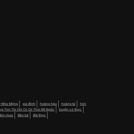
Kỳ Như Mộng
gia đình
hoàng hậu
hoàng tử
hôn
ng Tim Tôi Chỉ Có Cô Thôi Đồ Ngốc
truyện có thực
âm mưu
đàn bà
đời thực