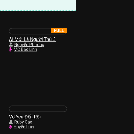
FULL
Ai Mới Là Người Thứ 3
Nguyễn Phương
MC Bảo Linh
Vợ Yêu Đến Rồi
Ruby Cao
Huyền Luxi