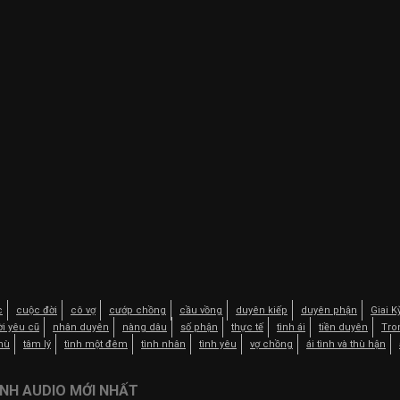
c
cuộc đời
cô vợ
cướp chồng
cầu vồng
duyên kiếp
duyên phận
Giai 
i yêu cũ
nhân duyên
nàng dâu
số phận
thực tế
tình ái
tiền duyên
Tro
thù
tâm lý
tình một đêm
tình nhân
tình yêu
vợ chồng
ái tình và thù hận
NH AUDIO MỚI NHẤT