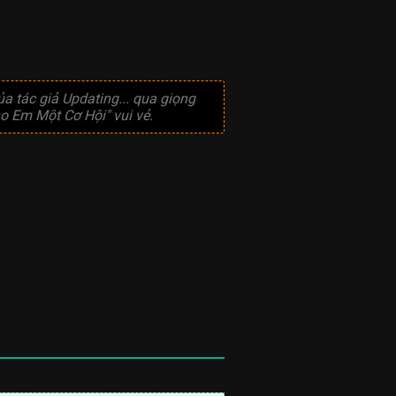
a tác giả
Updating...
qua giọng
o Em Một Cơ Hội" vui vẻ.