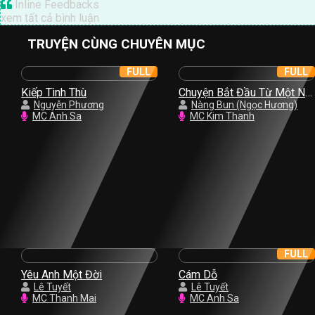
Inline Feedbacks
xem tất cả bình luận
TRUYỆN CÙNG CHUYÊN MỤC
FULL
FULL
Kiếp Tình Thù
Chuyện Bắt Đầu Từ Một Nụ
Nguyễn Phương
Hồng
Nàng Bun (Ngọc Hương)
MC Anh Sa
MC Kim Thanh
FULL
Yêu Anh Một Đời
Cám Dỗ
Lê Tuyết
Lê Tuyết
MC Thanh Mai
MC Anh Sa