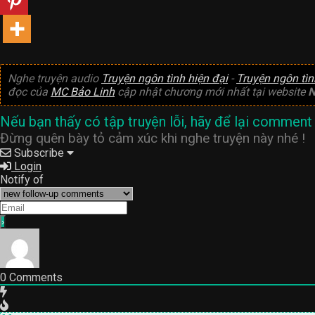
Nghe truyện audio
Truyện ngôn tình hiện đại
-
Truyện ngôn tì
đọc của
MC Bảo Linh
cập nhật chương mới nhất tại website
N
Nếu bạn thấy có tập truyện lỗi, hãy để lại comment 
Đừng quên bày tỏ cảm xúc khi nghe truyện này nhé !
Subscribe
Login
Notify of
0
Comments