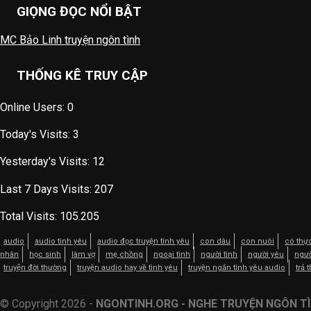
GIỌNG ĐỌC NỔI BẬT
MC Bảo Linh truyện ngôn tình
THỐNG KÊ TRUY CẬP
Online Users:
0
Today's Visits:
3
Yesterday's Visits:
12
Last 7 Days Visits:
207
Total Visits:
105.205
audio
audio tình yêu
audio đọc truyện tình yêu
con dâu
con nuôi
có thự
nhân
học sinh
làm vợ
mẹ chồng
ngoại tình
người tình
người yêu
ngườ
truyện đời thường
truyện audio hay về tình yêu
truyện ngắn tình yêu audio
trả 
© Copyright 2026 -
NGONTINH.ORG - NGHE TRUYỆN NGÔN TÌ