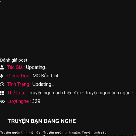
Đánh giá post
Tác Giả :
Updating...
Giọng Đọc :
MC Bảo Linh
Tình Trạng :
Updating...
Thể Loại :
Truyện ngôn tình hiện đại
-
Truyện ngôn tình ngắn
-
Lượt nghe :
329
TRUYỆN BẠN ĐANG NGHE
Truyện ngôn tình hiện đại
,
Truyện ngôn tình ngắn
,
Truyện tình yêu