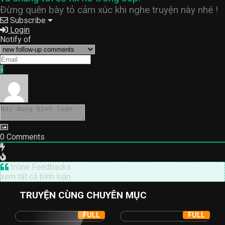
Đừng quên bày tỏ cảm xúc khi nghe truyện này nhé !
Subscribe
Login
Notify of
0
Comments
Inline Feedbacks
xem tất cả bình luận
TRUYỆN CÙNG CHUYÊN MỤC
FULL
FULL