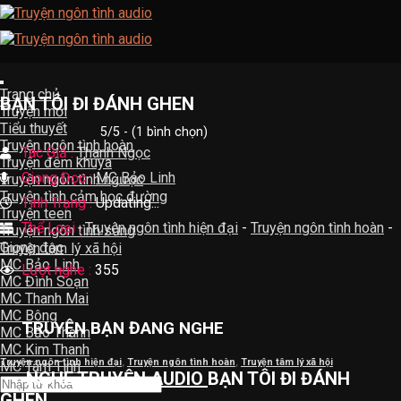
Skip
to
content
Trang chủ
BẠN TÔI ĐI ĐÁNH GHEN
Truyện mới
Tiểu thuyết
5/5 - (1 bình chọn)
Truyện ngôn tình hoàn
Tác Giả :
Thanh Ngọc
Truyện đêm khuya
Giọng Đọc :
MC Bảo Linh
Truyện ngôn tình ngược
Truyện tình cảm học đường
Tình Trạng :
Updating...
Truyện teen
Thể Loại :
Truyện ngôn tình hiện đại
-
Truyện ngôn tình hoàn
-
Truyện ngôn tình sủng
Giọng đọc
Truyện tâm lý xã hội
MC Bảo Linh
Lượt nghe :
355
MC Đình Soạn
MC Thanh Mai
MC Bông
TRUYỆN BẠN ĐANG NGHE
MC Bảo Thanh
MC Kim Thanh
Truyện ngôn tình hiện đại
,
Truyện ngôn tình hoàn
,
Truyện tâm lý xã hội
MC Tâm Tình
NGHE
TRUYỆN AUDIO
BẠN TÔI ĐI ĐÁNH
GHEN