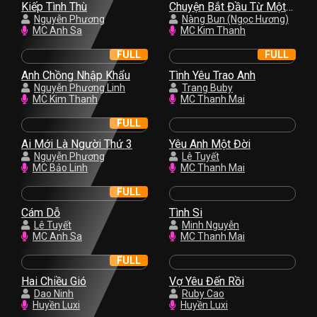
Kiếp Tình Thù
Chuyện Bắt Đầu Từ Một
Nguyễn Phương
Nụ Hồng
Nàng Bun (Ngọc Hương)
MC Anh Sa
MC Kim Thanh
FULL
FULL
Anh Chồng Nhập Khẩu
Tình Yêu Trao Anh
Nguyễn Phương Linh
Trang Buby
MC Kim Thanh
MC Thanh Mai
FULL
Ai Mới Là Người Thứ 3
Yêu Anh Một Đời
Nguyễn Phương
Lê Tuyết
MC Bảo Linh
MC Thanh Mai
FULL
Cám Dỗ
Tình Si
Lê Tuyết
Minh Nguyễn
MC Anh Sa
MC Thanh Mai
FULL
Hai Chiều Gió
Vợ Yêu Đến Rồi
Dao Ninh
Ruby Cao
Huyền Luxi
Huyền Luxi