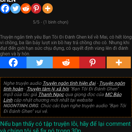
5/5 - (1 bình chọn)
Truyện ngắn tình yêu Bạn Tôi Đi Đánh Ghen kể về Mai, cô hết lòng
vì chồng, ba lần bảy lượt xin bồ hay trả chồng cho cô. Nhưng khi
đạt đến giới hạn sức chịu đựng, cô quyết định vùng lên đi đánh
ghen và ly hôn.
Nghe truyện audio
Truyện ngôn tình hiện đại
-
Truyện ngôn
tình hoàn
-
Truyện tâm lý xã hội
"Bạn Tôi Đi Đánh Ghen"
mp3 của tác giả
Thanh Ngọc
qua giọng đọc của
MC Bảo
Linh
cập nhật chương mới nhất tại website
NGONTINH.ORG
. Chúc các bạn nghe truyện audio "Bạn Tôi
Đi Đánh Ghen" vui vẻ.
Nếu bạn thấy có tập truyện lỗi, hãy để lại comment
và chúng tôi sẽ fix nó trong 30p.