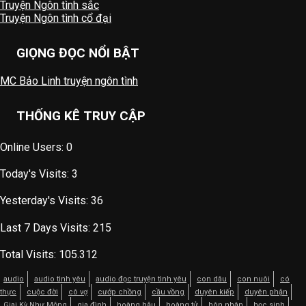
Truyện Ngôn tình sắc
Truyện Ngôn tình cổ đại
GIỌNG ĐỌC NỔI BẬT
MC Bảo Linh truyện ngôn tình
THỐNG KÊ TRUY CẬP
Online Users:
0
Today's Visits:
3
Yesterday's Visits:
36
Last 7 Days Visits:
215
Total Visits:
105.312
audio
audio tình yêu
audio đọc truyện tình yêu
con dâu
con nuôi
có
thực
cuộc đời
cô vợ
cướp chồng
cầu vồng
duyên kiếp
duyên phận
Giai Kỳ Như Mộng
gia đình
hoàng hậu
hoàng tử
hôn nhân
học sinh