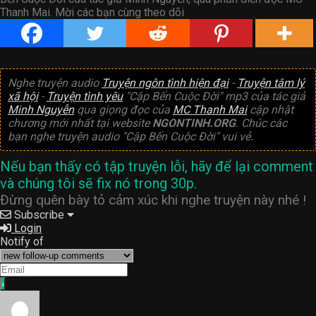
Thanh Mai. Mời các bạn cùng theo dõi
Nghe truyện audio
Truyện ngôn tình hiện đại
-
Truyện tâm lý
xã hội
-
Truyện tình yêu
"Cập Bến Cuộc Đời" mp3 của tác giả
Minh Nguyễn
qua giọng đọc của
MC Thanh Mai
cập nhật
chương mới nhất tại website
NGONTINH.ORG
. Chúc các
bạn nghe truyện audio "Cập Bến Cuộc Đời" vui vẻ.
Nếu bạn thấy có tập truyện lỗi, hãy để lại comment
và chúng tôi sẽ fix nó trong 30p.
Đừng quên bày tỏ cảm xúc khi nghe truyện này nhé !
Subscribe
Login
Notify of