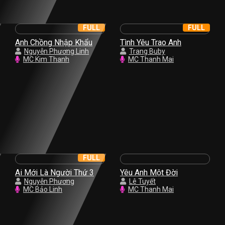
FULL
FULL
Anh Chồng Nhập Khẩu
Tình Yêu Trao Anh
Nguyễn Phương Linh
Trang Buby
MC Kim Thanh
MC Thanh Mai
FULL
Ai Mới Là Người Thứ 3
Yêu Anh Một Đời
Nguyễn Phương
Lê Tuyết
MC Bảo Linh
MC Thanh Mai