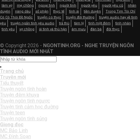
làm vợ
mẹ chồng
ngoại tình
người tình
người yêu
người yêu cũ
nhân
duyên
nàng dâu
số phận
thực tế
tình ái
tiền duyên
Trong Tim Tôi Chỉ
Có Cô Thôi Đồ Ngốc
truyện có thực
truyện đời thường
truyện audio hay về tình
yêu
truyện ngắn tình yêu audio
trả thù
tâm lý
tình một đêm
tình nhân
tình yêu
vợ chồng
ái tình và thù hận
âm mưu
đàn bà
đời thực
© Copyright 2026 -
NGONTINH.ORG - NGHE TRUYỆN NGÔN
TÌNH AUDIO MỚI NHẤT
Trang chủ
Truyện mới
Tiểu thuyết
Truyện ngôn tình hoàn
Truyện đêm khuya
Truyện ngôn tình ngược
Truyện tình cảm học đường
Truyện teen
Truyện ngôn tình sủng
Giọng đọc
MC Bảo Linh
MC Đình Soạn