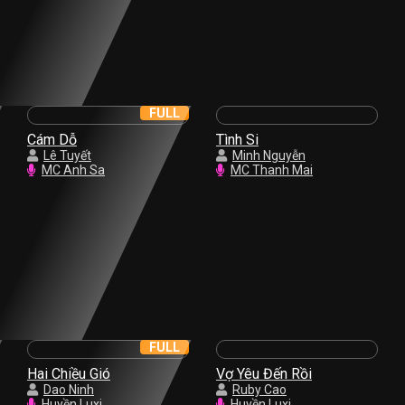
FULL
Cám Dỗ
Tình Si
Lê Tuyết
Minh Nguyễn
MC Anh Sa
MC Thanh Mai
FULL
Hai Chiều Gió
Vợ Yêu Đến Rồi
Dao Ninh
Ruby Cao
Huyền Luxi
Huyền Luxi