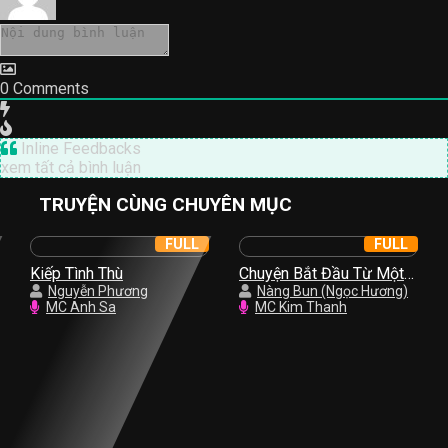
0
Comments
Inline Feedbacks
xem tất cả bình luận
TRUYỆN CÙNG CHUYÊN MỤC
FULL
FULL
Kiếp Tình Thù
Chuyện Bắt Đầu Từ Một
Nguyễn Phương
Nụ Hồng
Nàng Bun (Ngọc Hương)
MC Anh Sa
MC Kim Thanh