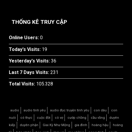
THỐNG KÊ TRUY CẬP
Online Users:
0
Today's Visits:
19
Yesterday's Visits:
36
Last 7 Days Visits:
231
Total Visits:
105.328
audio
audio tình yêu
audio đọc truyện tình yêu
con dâu
con
nuôi
có thực
cuộc đời
cô vợ
cướp chồng
cầu vồng
duyên
kiếp
duyên phận
Giai Kỳ Như Mộng
gia đình
hoàng hậu
hoàng