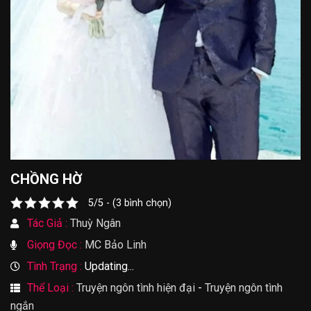
CHỒNG HỜ
5/5 - (3 bình chọn)
Tác Giả :
Thuỳ Ngân
Giọng Đọc :
MC Bảo Linh
Tình Trạng :
Updating...
Thể Loại :
Truyện ngôn tình hiện đại
-
Truyện ngôn tình
ngắn