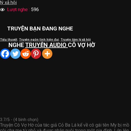
lý xã hội
Lượt nghe :
596
TRUYỆN BẠN ĐANG NGHE
Tiểu thuyết
,
Truyện ngôn tình hiện đại
,
Truyện tâm lý xã hội
NGHE
TRUYỆN AUDIO
CÔ VỢ HỜ
3.7/5 - (4 bình chọn)
Truyện Cô Vợ Hờ của tác giả Cỏ Ba Lá kể về cô gái tên My bị mồ
côi cha mẹ từ nhỏ và được nhận nuôi trong một gia đình. Lớn lên