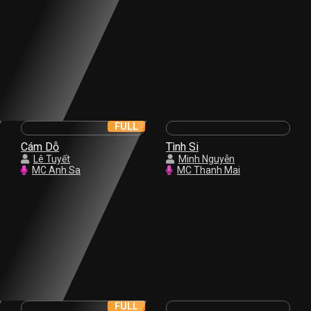
FULL
Cám Dỗ
Tình Si
Lê Tuyết
Minh Nguyễn
MC Anh Sa
MC Thanh Mai
FULL