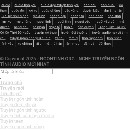
audio
audio tình yêu
audio đọc truyện tình yêu
con dâu
con nuôi
có
thực
cuộc đời
cô vợ
cướp chồng
cầu vồng
duyên kiếp
duyên phận
Giai Kỳ Như Mộng
gia đình
hoàng hậu
hoàng tử
hôn nhân
học sinh
làm vợ
mẹ chồng
ngoại tình
người tình
người yêu
người yêu cũ
nhân
duyên
nàng dâu
số phận
thực tế
tình ái
tiền duyên
Trong Tim Tôi Chỉ
Có Cô Thôi Đồ Ngốc
truyện có thực
truyện đời thường
truyện audio hay về tình
yêu
truyện ngắn tình yêu audio
trả thù
tâm lý
tình một đêm
tình nhân
tình yêu
vợ chồng
ái tình và thù hận
âm mưu
đàn bà
đời thực
© Copyright 2026 -
NGONTINH.ORG - NGHE TRUYỆN NGÔN
TÌNH AUDIO MỚI NHẤT
Trang chủ
Truyện mới
Tiểu thuyết
Truyện ngôn tình hoàn
Truyện đêm khuya
Truyện ngôn tình ngược
Truyện tình cảm học đường
Truyện teen
Truyện ngôn tình sủng