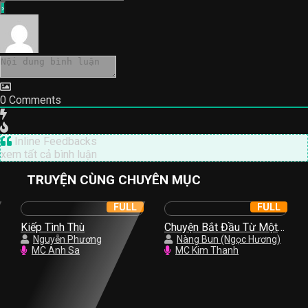
0
Comments
Inline Feedbacks
xem tất cả bình luận
TRUYỆN CÙNG CHUYÊN MỤC
FULL
FULL
Kiếp Tình Thù
Chuyện Bắt Đầu Từ Một
Nguyễn Phương
Nụ Hồng
Nàng Bun (Ngọc Hương)
MC Anh Sa
MC Kim Thanh