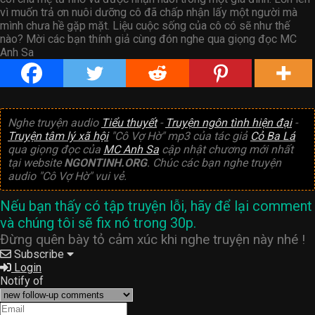
vì muốn trả ơn nuôi dưỡng cô đã chấp nhận lấy một người mà
mình chưa hề gặp mặt. Liệu cuộc sống của cô có sẽ như thế
nào? Mời các bạn thính giả cùng đón nghe qua giọng đọc MC
Anh Sa
Nghe truyện audio
Tiểu thuyết
-
Truyện ngôn tình hiện đại
-
Truyện tâm lý xã hội
"Cô Vợ Hờ" mp3 của tác giả
Cỏ Ba Lá
qua giọng đọc của
MC Anh Sa
cập nhật chương mới nhất
tại website
NGONTINH.ORG
. Chúc các bạn nghe truyện
audio "Cô Vợ Hờ" vui vẻ.
Nếu bạn thấy có tập truyện lỗi, hãy để lại comment
và chúng tôi sẽ fix nó trong 30p.
Đừng quên bày tỏ cảm xúc khi nghe truyện này nhé !
Subscribe
Login
Notify of