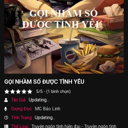
GỌI NHẦM SỐ ĐƯỢC TÌNH YÊU
5/5 - (1 bình chọn)
Tác Giả :
Updating...
Giọng Đọc :
MC Bảo Linh
Tình Trạng :
Updating...
Thể Loại :
Truyện ngôn tình hiện đại
-
Truyện ngôn tình