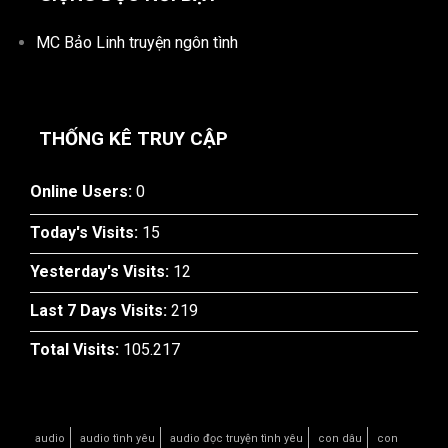
MC Bảo Linh truyện ngôn tình
THỐNG KÊ TRUY CẬP
Online Users:
0
Today's Visits:
15
Yesterday's Visits:
12
Last 7 Days Visits:
219
Total Visits:
105.217
audio
audio tình yêu
audio đọc truyện tình yêu
con dâu
con