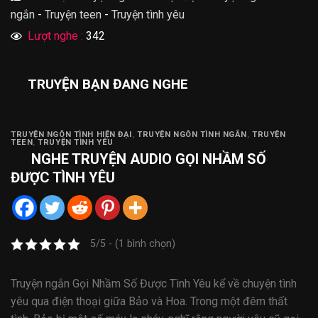
ngắn
-
Truyện teen
-
Truyện tình yêu
Lượt nghe :
342
TRUYỆN BẠN ĐANG NGHE
TRUYỆN NGÔN TÌNH HIỆN ĐẠI
,
TRUYỆN NGÔN TÌNH NGẮN
,
TRUYỆN
TEEN
,
TRUYỆN TÌNH YÊU
NGHE
TRUYỆN AUDIO
GỌI NHẦM SỐ
ĐƯỢC TÌNH YÊU
5/5 - (1 bình chọn)
Truyện ngắn Gọi Nhầm Số Được Tình Yêu kể về chuyện tình
yêu qua điện thoại giữa Bảo và Hoa. Trong một đêm thất