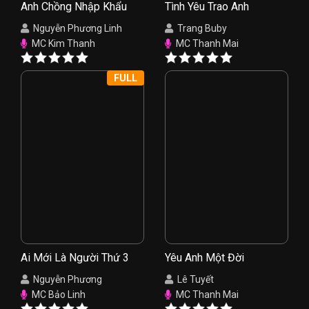
Anh Chồng Nhập Khẩu
Tình Yêu Trao Anh
Nguyễn Phương Linh
Trang Buby
MC Kim Thanh
MC Thanh Mai
FULL
Ai Mới Là Người Thứ 3
Yêu Anh Một Đời
Nguyễn Phương
Lê Tuyết
MC Bảo Linh
MC Thanh Mai