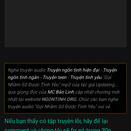
Nghe truyện audio
Truyện ngôn tình hiện đại
-
Truyện
ngôn tình ngắn
-
Truyện teen
-
Truyện tình yêu
"Gọi
Nhầm Số Được Tình Yêu" mp3 của tác giả
Updating...
qua giọng đọc của
MC Bảo Linh
cập nhật chương mới
nhất tại website
NGONTINH.ORG
. Chúc các bạn nghe
truyện audio "Gọi Nhầm Số Được Tình Yêu" vui vẻ.
Nếu bạn thấy có tập truyện lỗi, hãy để lại
comment và chúng tôi sẽ fix nó trong 30p.