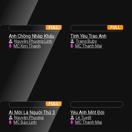
FULL
FULL
Anh Chồng Nhập Khẩu
Tình Yêu Trao Anh
Nguyễn Phương Linh
Trang Buby
MC Kim Thanh
MC Thanh Mai
FULL
Ai Mới Là Người Thứ 3
Yêu Anh Một Đời
Nguyễn Phương
Lê Tuyết
MC Bảo Linh
MC Thanh Mai