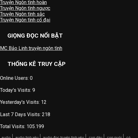
Truyện Ngôn tình hoàn
Truyện Ngôn tình ngược
Truyện Ngôn tình sắc
Truyện Ngôn tình cổ đại
GIỌNG ĐỌC NỔI BẬT
MC Bảo Linh truyện ngôn tình
THỐNG KÊ TRUY CẬP
Online Users:
0
Today's Visits:
9
Yesterday's Visits:
12
Last 7 Days Visits:
218
Total Visits:
105.199
audio
audio tình yêu
audio đọc truyện tình yêu
con dâu
con nuôi
có