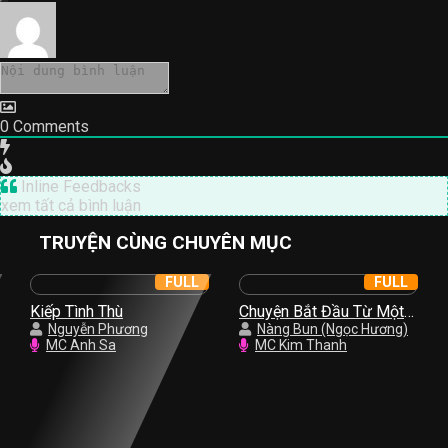
0
Comments
Inline Feedbacks
xem tất cả bình luận
TRUYỆN CÙNG CHUYÊN MỤC
FULL
FULL
Kiếp Tình Thù
Chuyện Bắt Đầu Từ Một
Nguyễn Phương
Nụ Hồng
Nàng Bun (Ngọc Hương)
MC Anh Sa
MC Kim Thanh