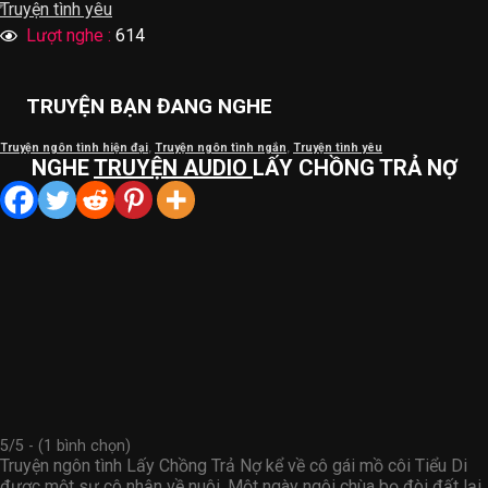
Truyện tình yêu
Lượt nghe :
614
TRUYỆN BẠN ĐANG NGHE
Truyện ngôn tình hiện đại
,
Truyện ngôn tình ngắn
,
Truyện tình yêu
NGHE
TRUYỆN AUDIO
LẤY CHỒNG TRẢ NỢ
5/5 - (1 bình chọn)
Truyện ngôn tình Lấy Chồng Trả Nợ kể về cô gái mồ côi Tiểu Di
được một sư cô nhận về nuôi. Một ngày ngôi chùa bọ đòi đất lại