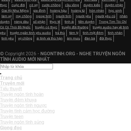
thực
cuộc đời
cô vợ
cướp chồng
cầu vồng
duyên kiếp
duyên phận
Giai Kỳ Như Mộng
gia đình
hoàng hậu
hoàng tử
hôn nhân
học sinh
làm vợ
mẹ chồng
ngoại tình
người tình
người yêu
người yêu cũ
nhân
duyên
nàng dâu
số phận
thực tế
tình ái
tiền duyên
Trong Tim Tôi Chỉ
Có Cô Thôi Đồ Ngốc
truyện có thực
truyện đời thường
truyện audio hay về tình
yêu
truyện ngắn tình yêu audio
trả thù
tâm lý
tình một đêm
tình nhân
tình yêu
vợ chồng
ái tình và thù hận
âm mưu
đàn bà
đời thực
© Copyright 2026 -
NGONTINH.ORG - NGHE TRUYỆN NGÔN
TÌNH AUDIO MỚI NHẤT
Trang chủ
Truyện mới
Tiểu thuyết
Truyện ngôn tình hoàn
Truyện đêm khuya
Truyện ngôn tình ngược
Truyện tình cảm học đường
Truyện teen
Truyện ngôn tình sủng
Giọng đọc