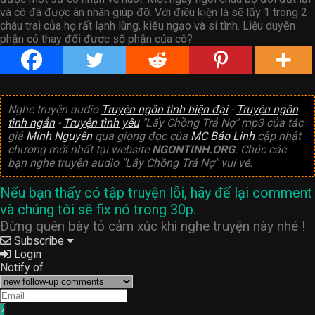
và cô đã được ân nhân giúp đỡ. Với điều kiện là sẽ lấy 1 trong 2
cháu trai của họ rất lạnh lùng, kiêu ngạo và si tình. Liệu duyên
phận có thay đổi được số phận của cô?
Nghe truyện audio
Truyện ngôn tình hiện đại
-
Truyện ngôn
tình ngắn
-
Truyện tình yêu
"Lấy Chồng Trả Nợ" mp3 của tác
giả
Minh Nguyễn
qua giọng đọc của
MC Bảo Linh
cập nhật
chương mới nhất tại website
NGONTINH.ORG
. Chúc các
bạn nghe truyện audio "Lấy Chồng Trả Nợ" vui vẻ.
Nếu bạn thấy có tập truyện lỗi, hãy để lại comment
và chúng tôi sẽ fix nó trong 30p.
Đừng quên bày tỏ cảm xúc khi nghe truyện này nhé !
Subscribe
Login
Notify of