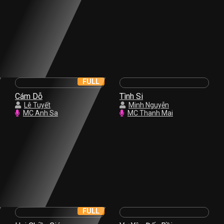
FULL
Cám Dỗ
Tình Si
Lê Tuyết
Minh Nguyễn
MC Anh Sa
MC Thanh Mai
FULL