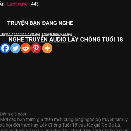
Lượt nghe :
443
TRUYỆN BẠN ĐANG NGHE
Truyện ngôn tình hiện đại
,
Truyện tâm lý xã hội
NGHE
TRUYỆN AUDIO
LẤY CHỒNG TUỔI 18
Đánh giá post
Mời các bạn thính giả thân mến cùng lắng nghe bộ truyện tâm lý
xã hội đời thực hay Lấy Chồng Tuổi 18 của tác giả Cỏ Ba Lá.
Truyện được kể qua giọng đọc MC Thanh Mai, mời các bạn cùng