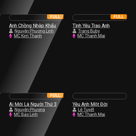
FULL
FULL
Anh Chồng Nhập Khẩu
Tình Yêu Trao Anh
Nguyễn Phương Linh
Trang Buby
MC Kim Thanh
MC Thanh Mai
FULL
Ai Mới Là Người Thứ 3
Yêu Anh Một Đời
Nguyễn Phương
Lê Tuyết
MC Bảo Linh
MC Thanh Mai