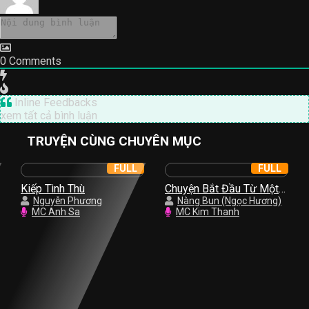
0
Comments
Inline Feedbacks
xem tất cả bình luận
TRUYỆN CÙNG CHUYÊN MỤC
FULL
FULL
Kiếp Tình Thù
Chuyện Bắt Đầu Từ Một
Nguyễn Phương
Nụ Hồng
Nàng Bun (Ngọc Hương)
MC Anh Sa
MC Kim Thanh