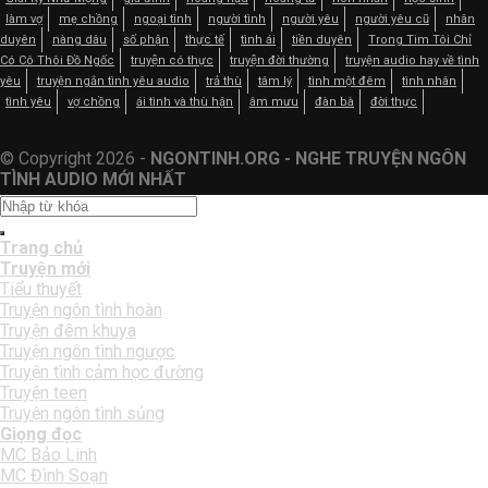
làm vợ
mẹ chồng
ngoại tình
người tình
người yêu
người yêu cũ
nhân
duyên
nàng dâu
số phận
thực tế
tình ái
tiền duyên
Trong Tim Tôi Chỉ
Có Cô Thôi Đồ Ngốc
truyện có thực
truyện đời thường
truyện audio hay về tình
yêu
truyện ngắn tình yêu audio
trả thù
tâm lý
tình một đêm
tình nhân
tình yêu
vợ chồng
ái tình và thù hận
âm mưu
đàn bà
đời thực
© Copyright 2026 -
NGONTINH.ORG - NGHE TRUYỆN NGÔN
TÌNH AUDIO MỚI NHẤT
Trang chủ
Truyện mới
Tiểu thuyết
Truyện ngôn tình hoàn
Truyện đêm khuya
Truyện ngôn tình ngược
Truyện tình cảm học đường
Truyện teen
Truyện ngôn tình sủng
Giọng đọc
MC Bảo Linh
MC Đình Soạn