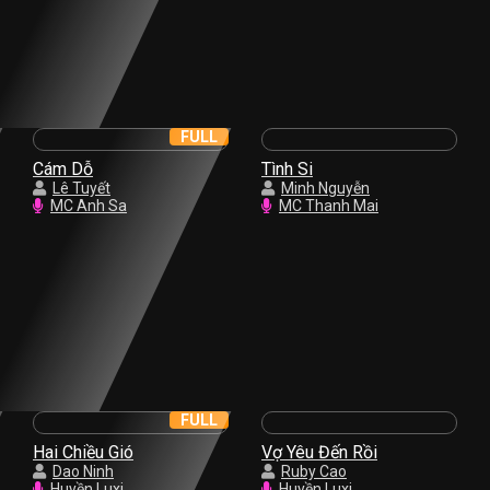
FULL
Cám Dỗ
Tình Si
Lê Tuyết
Minh Nguyễn
MC Anh Sa
MC Thanh Mai
FULL
Hai Chiều Gió
Vợ Yêu Đến Rồi
Dao Ninh
Ruby Cao
Huyền Luxi
Huyền Luxi