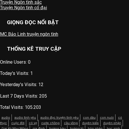
Truyện Ngôn tình sắc
Truyện Ngôn tình cổ đại
GIỌNG ĐỌC NỔI BẬT
MC Bảo Linh truyện ngôn tình
THỐNG KÊ TRUY CẬP
Online Users:
0
Today's Visits:
1
Yesterday's Visits:
12
Last 7 Days Visits:
205
Total Visits:
105.203
audio
audio tình yêu
audio đọc truyện tình yêu
con dâu
con nuôi
có
thực
cuộc đời
cô vợ
cướp chồng
cầu vồng
duyên kiếp
duyên phận
Giai Kỳ Như Mộng
gia đình
hoàng hậu
hoàng tử
hôn nhân
học sinh