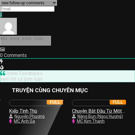
0
Comments
Inline Feedbacks
xem tất cả bình luận
TRUYỆN CÙNG CHUYÊN MỤC
FULL
FULL
Kiếp Tình Thù
Chuyện Bắt Đầu Từ Một
Nguyễn Phương
Nụ Hồng
Nàng Bun (Ngọc Hương)
MC Anh Sa
MC Kim Thanh