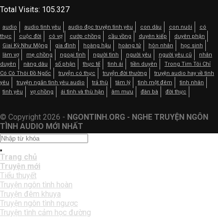
Total Visits:
105.327
audio
audio tình yêu
audio đọc truyện tình yêu
con dâu
con nuôi
có
thực
cuộc đời
cô vợ
cướp chồng
cầu vồng
duyên kiếp
duyên phận
Giai Kỳ Như Mộng
gia đình
hoàng hậu
hoàng tử
hôn nhân
học sinh
làm vợ
mẹ chồng
ngoại tình
người tình
người yêu
người yêu cũ
nhân
duyên
nàng dâu
số phận
thực tế
tình ái
tiền duyên
Trong Tim Tôi Chỉ
Có Cô Thôi Đồ Ngốc
truyện có thực
truyện đời thường
truyện audio hay về tình
yêu
truyện ngắn tình yêu audio
trả thù
tâm lý
tình một đêm
tình nhân
tình yêu
vợ chồng
ái tình và thù hận
âm mưu
đàn bà
đời thực
© Copyright 2026 -
NGONTINH.ORG - NGHE TRUYỆN NGÔN
TÌNH AUDIO MỚI NHẤT
Trang chủ
Truyện mới
Tiểu thuyết
Truyện ngôn tình hoàn
Truyện đêm khuya
Truyện ngôn tình ngược
Truyện tình cảm học đường