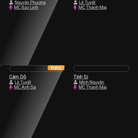
Nguyễn Phương
Lê Tuyết
MC Bảo Linh
MC Thanh Mai
FULL
Cám Dỗ
Tình Si
Lê Tuyết
Minh Nguyễn
MC Anh Sa
MC Thanh Mai