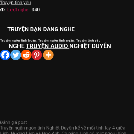
Truyện tình yêu
Lượt nghe :
340
TRUYỆN BẠN ĐANG NGHE
Truyện ngôn tình hoàn
,
Truyện ngôn tình ngắn
,
Truyện tình yêu
NGHE
TRUYỆN AUDIO
NGHIỆT DUYÊN
Đánh giá post
Truyện ngắn ngôn tình Nghiệt Duyên kể về mối tình tay 4 giữa
Linh, Hương,Lâm và Đức Anh. Cô náng Linh có một ngoại hình