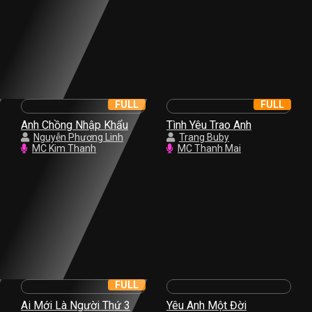
FULL
FULL
Anh Chồng Nhập Khẩu
Tình Yêu Trao Anh
Nguyễn Phương Linh
Trang Buby
MC Kim Thanh
MC Thanh Mai
FULL
Ai Mới Là Người Thứ 3
Yêu Anh Một Đời