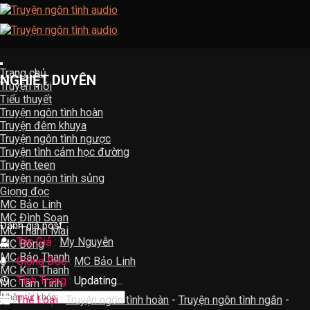
Skip
to
content
Trang chủ
NGHIỆT DUYÊN
Truyện mới
Tiểu thuyết
Truyện ngôn tình hoàn
Truyện đêm khuya
Truyện ngôn tình ngược
Truyện tình cảm học đường
Truyện teen
Truyện ngôn tình sủng
Giọng đọc
MC Bảo Linh
MC Đình Soạn
Đánh giá post
MC Thanh Mai
Tác Giả :
My Nguyễn
MC Bông
MC Bảo Thanh
Giọng Đọc :
MC Bảo Linh
MC Kim Thanh
Tình Trạng :
Updating...
MC Tâm Tình
Thể Loại :
Truyện ngôn tình hoàn
-
Truyện ngôn tình ngắn
-