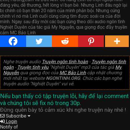
đáng yêu, dễ thương, hết lòng vì bạn bè. Nhưng Linh đâu ngờ lại
bị chính cô bạn thân 20 năm của mình phản bội. Nhưng cúng
chính vì nó mà Linh cuối cùng cùng tìm được soái ca của đời
mình. Ngay sau đầy mời các bạn cùng theo dõi audio ngôn tình
Nghiệt Duyên của tác giả My Nguyễn, qua giọng đọc đầy truyền
cảm MC Bảo Linh
Nghe truyện audio
Truyện ngôn tình hoàn
-
Truyện ngôn tình
ngắn
-
Truyện tình yêu
"Nghiệt Duyên" mp3 của tác giả
My
Nguyễn
qua giọng đọc của
MC Bảo Linh
cập nhật chương
mới nhất tại website
NGONTINH.ORG
. Chúc các bạn nghe
truyện audio "Nghiệt Duyên" vui vẻ.
Nếu bạn thấy có tập truyện lỗi, hãy để lại comment
và chúng tôi sẽ fix nó trong 30p.
Đừng quên bày tỏ cảm xúc khi nghe truyện này nhé !
Subscribe
Login
Notify of