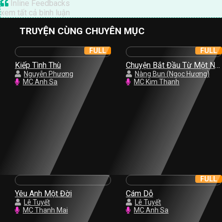
Inline Feedbacks
xem tất cả bình luận
TRUYỆN CÙNG CHUYÊN MỤC
FULL
FULL
Kiếp Tình Thù
Chuyện Bắt Đầu Từ Một Nụ
Nguyễn Phương
Hồng
Nàng Bun (Ngọc Hương)
MC Anh Sa
MC Kim Thanh
FULL
Yêu Anh Một Đời
Cám Dỗ
Lê Tuyết
Lê Tuyết
MC Thanh Mai
MC Anh Sa