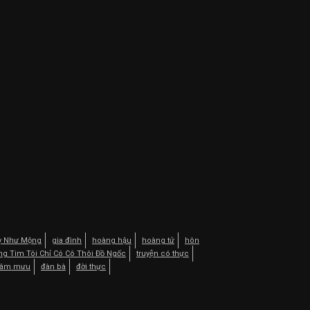
Kỳ Như Mộng
gia đình
hoàng hậu
hoàng tử
hôn
ng Tim Tôi Chỉ Có Cô Thôi Đồ Ngốc
truyện có thực
âm mưu
đàn bà
đời thực