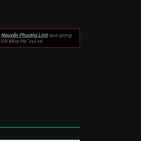
ả
Nguyễn Phương Linh
qua giọng
Với Mùa Hạ" vui vẻ.