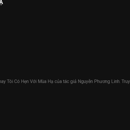
Ạ
ế hay Tôi Có Hẹn Với Mùa Hạ của tác giả Nguyễn Phương Linh. Tr