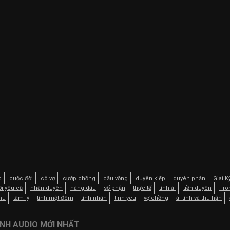
c
cuộc đời
cô vợ
cướp chồng
cầu vồng
duyên kiếp
duyên phận
Giai 
i yêu cũ
nhân duyên
nàng dâu
số phận
thực tế
tình ái
tiền duyên
Tro
thù
tâm lý
tình một đêm
tình nhân
tình yêu
vợ chồng
ái tình và thù hận
NH AUDIO MỚI NHẤT