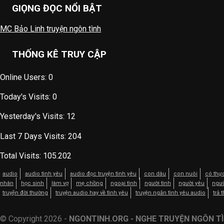
GIỌNG ĐỌC NỔI BẬT
MC Bảo Linh truyện ngôn tình
THỐNG KÊ TRUY CẬP
Online Users:
0
Today's Visits:
0
Yesterday's Visits:
12
Last 7 Days Visits:
204
Total Visits:
105.202
audio
audio tình yêu
audio đọc truyện tình yêu
con dâu
con nuôi
có thự
nhân
học sinh
làm vợ
mẹ chồng
ngoại tình
người tình
người yêu
ngườ
truyện đời thường
truyện audio hay về tình yêu
truyện ngắn tình yêu audio
trả 
© Copyright 2026 -
NGONTINH.ORG - NGHE TRUYỆN NGÔN TÌ