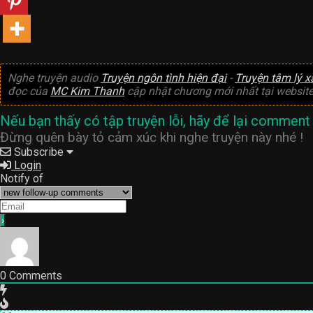
Nghe truyện audio
Truyện ngôn tình hiện đại
-
Truyện tâm lý x
đọc của
MC Kim Thanh
cập nhật chương mới nhất tại websit
Nếu bạn thấy có tập truyện lỗi, hãy để lại comment 
Đừng quên bày tỏ cảm xúc khi nghe truyện này nhé !
Subscribe
Login
Notify of
0
Comments