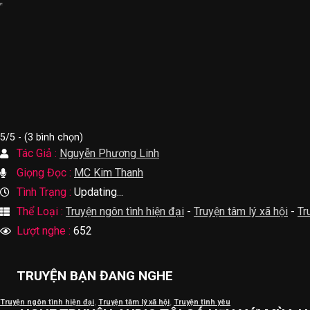
5/5 - (3 bình chọn)
Tác Giả :
Nguyễn Phương Linh
Giọng Đọc :
MC Kim Thanh
Tình Trạng :
Updating...
Thể Loại :
Truyện ngôn tình hiện đại
-
Truyện tâm lý xã hội
-
Tr
Lượt nghe :
652
TRUYỆN BẠN ĐANG NGHE
Truyện ngôn tình hiện đại
,
Truyện tâm lý xã hội
,
Truyện tình yêu