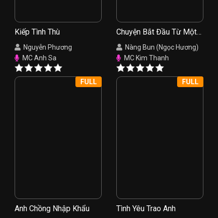
Kiếp Tình Thù
Chuyện Bắt Đầu Từ Một
Nụ Hồng
Nguyễn Phương
Nàng Bun (Ngọc Hương)
MC Anh Sa
MC Kim Thanh
FULL
FULL
Anh Chồng Nhập Khẩu
Tình Yêu Trao Anh