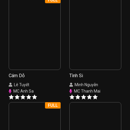
Cám Dỗ
Tình Si
Lê Tuyết
Minh Nguyễn
MC Anh Sa
MC Thanh Mai
FULL