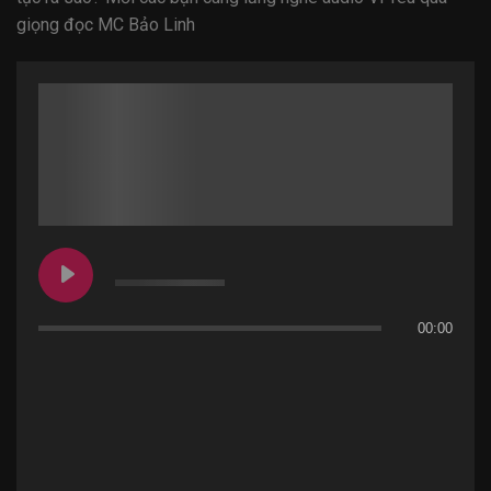
giọng đọc MC Bảo Linh
00:00