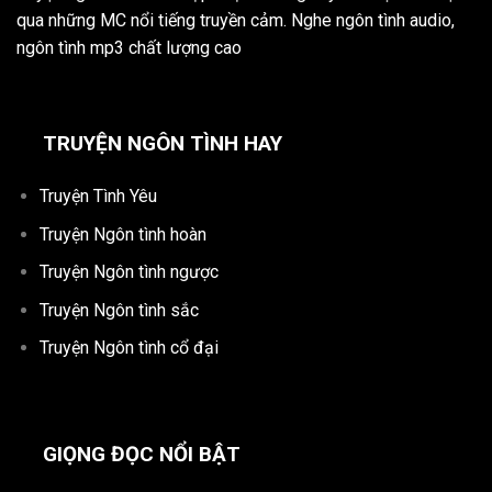
qua những MC nổi tiếng truyền cảm. Nghe ngôn tình audio,
ngôn tình mp3 chất lượng cao
TRUYỆN NGÔN TÌNH HAY
Truyện Tình Yêu
Truyện Ngôn tình hoàn
Truyện Ngôn tình ngược
Truyện Ngôn tình sắc
Truyện Ngôn tình cổ đại
GIỌNG ĐỌC NỔI BẬT