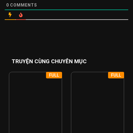
0
COMMENTS
TRUYỆN CÙNG CHUYÊN MỤC
FULL
FULL