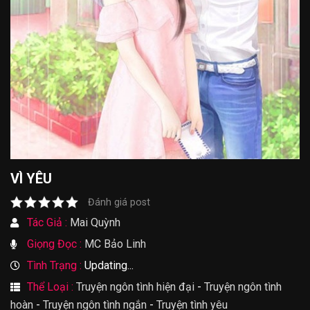
VÌ YÊU
Đánh giá post
Tác Giả :
Mai Quỳnh
Giọng Đọc :
MC Bảo Linh
Tình Trạng :
Updating...
Thể Loại :
Truyện ngôn tình hiện đại
-
Truyện ngôn tình
hoàn
-
Truyện ngôn tình ngắn
-
Truyện tình yêu