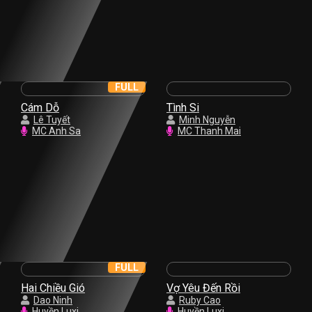
FULL
Cám Dỗ
Tình Si
Lê Tuyết
Minh Nguyễn
MC Anh Sa
MC Thanh Mai
FULL
Hai Chiều Gió
Vợ Yêu Đến Rồi
Dao Ninh
Ruby Cao
Huyền Luxi
Huyền Luxi