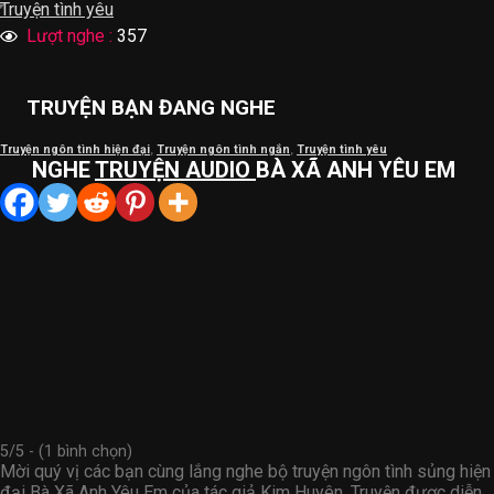
Truyện tình yêu
Lượt nghe :
357
TRUYỆN BẠN ĐANG NGHE
Truyện ngôn tình hiện đại
,
Truyện ngôn tình ngắn
,
Truyện tình yêu
NGHE
TRUYỆN AUDIO
BÀ XÃ ANH YÊU EM
5/5 - (1 bình chọn)
Mời quý vị các bạn cùng lắng nghe bộ truyện ngôn tình sủng hiện
đại Bà Xã Anh Yêu Em của tác giả Kim Huyên. Truyện được diễn