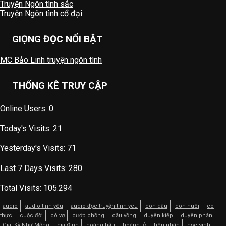
Truyện Ngôn tình sắc
Truyện Ngôn tình cổ đại
GIỌNG ĐỌC NỔI BẬT
MC Bảo Linh truyện ngôn tình
THỐNG KÊ TRUY CẬP
Online Users:
0
Today's Visits:
21
Yesterday's Visits:
71
Last 7 Days Visits:
280
Total Visits:
105.294
audio
audio tình yêu
audio đọc truyện tình yêu
con dâu
con nuôi
có
thực
cuộc đời
cô vợ
cướp chồng
cầu vồng
duyên kiếp
duyên phận
Giai Kỳ Như Mộng
gia đình
hoàng hậu
hoàng tử
hôn nhân
học sinh