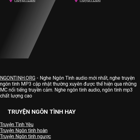
NGONTINH.ORG
- Nghe Ngôn Tình audio mới nhất, nghe truyện
ngôn tình MP3 cập nhật thường xuyên được thể hiện qua những
MC nổi tiếng truyền cảm. Nghe ngôn tình audio, ngôn tình mp3
chất lượng cao
TRUYỆN NGÔN TÌNH HAY
Truyện Tình Yêu
Truyện Ngôn tình hoàn
Truyện Ngôn tình ngược