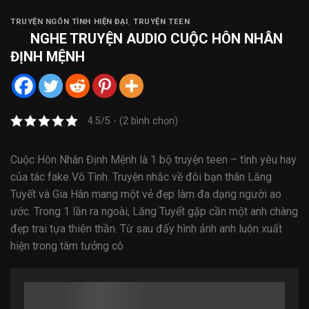
TRUYỆN NGÔN TÌNH HIỆN ĐẠI
,
TRUYỆN TEEN
NGHE
TRUYỆN AUDIO
CUỘC HÔN NHÂN
ĐỊNH MỆNH
4.5/5 - (2 bình chọn)
Cuộc Hôn Nhân Định Mệnh là
1
bộ truyện teen –
tình yêu
hay
của tác
fake
Vô Tình. Truyện
nhắc
về đôi bạn thân Lăng
Tuyết và Gia Hân
mang
một
vẻ đẹp
làm
đa dạng
người ao
ước. Trong
1
lần ra ngoài, Lăng Tuyết gặp
cần
một
anh chàng
đẹp trai tựa thiên thần. Từ sau
đấy
hình ảnh anh luôn xuất
hiện trong
tâm tưởng
cô