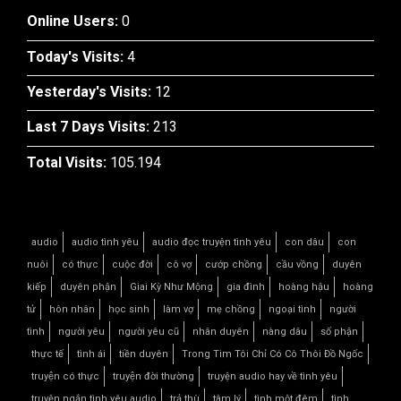
Online Users:
0
Today's Visits:
4
Yesterday's Visits:
12
Last 7 Days Visits:
213
Total Visits:
105.194
audio
audio tình yêu
audio đọc truyện tình yêu
con dâu
con
nuôi
có thực
cuộc đời
cô vợ
cướp chồng
cầu vồng
duyên
kiếp
duyên phận
Giai Kỳ Như Mộng
gia đình
hoàng hậu
hoàng
tử
hôn nhân
học sinh
làm vợ
mẹ chồng
ngoại tình
người
tình
người yêu
người yêu cũ
nhân duyên
nàng dâu
số phận
thực tế
tình ái
tiền duyên
Trong Tim Tôi Chỉ Có Cô Thôi Đồ Ngốc
truyện có thực
truyện đời thường
truyện audio hay về tình yêu
truyện ngắn tình yêu audio
trả thù
tâm lý
tình một đêm
tình