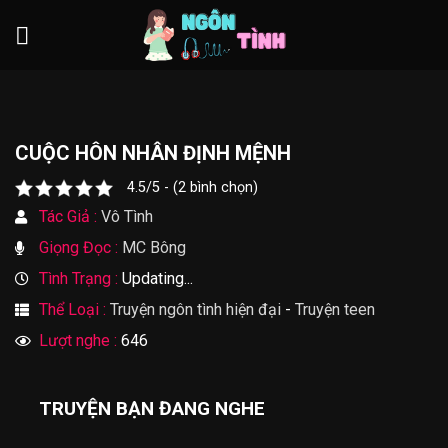
Skip
to
content
CUỘC HÔN NHÂN ĐỊNH MỆNH
4.5/5 - (2 bình chọn)
Tác Giả :
Vô Tình
Giọng Đọc :
MC Bông
Tình Trạng :
Updating...
Thể Loại :
Truyện ngôn tình hiện đại
-
Truyện teen
Lượt nghe :
646
TRUYỆN BẠN ĐANG NGHE